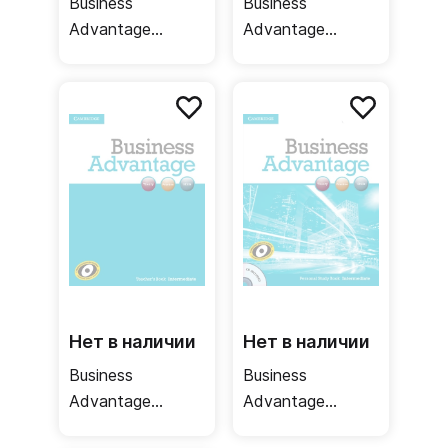
Business
Business
Advantage
Advantage
Upper-
Upper-
Intermediate
Intermediate
Personal Study
Student's Book +
Book + Audio CD
DVD / Учебник
/ Рабочая
тетрадь
Нет в наличии
Нет в наличии
Business
Business
Advantage
Advantage
Intermediate
Intermediate