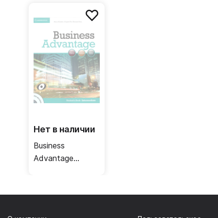
Teacher's Book /
Personal Study
Книга для
Book + Audio CD
учителя
/ Рабочая
тетрадь
Нет в наличии
Business
Advantage
Intermediate
Student's Book +
DVD / Учебник