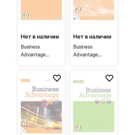
Нет в наличии
Нет в наличии
Business
Business
Advantage
Advantage
Advanced
Advanced
Teacher's Book /
Personal Study
Книга для
Book + Audio CD
учителя
/ Рабочая
тетрадь