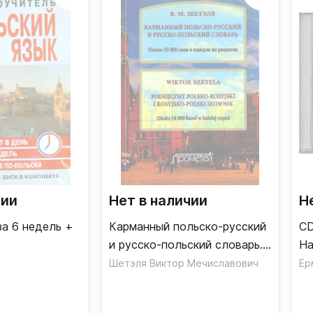
чии
Нет в наличии
Н
за 6 недель +
Карманный польско-русский
CD
и русско-польский словарь.
На
Около 10 000 слов в каждом
Шетэля Виктор Мечиславович
Ер
разделе