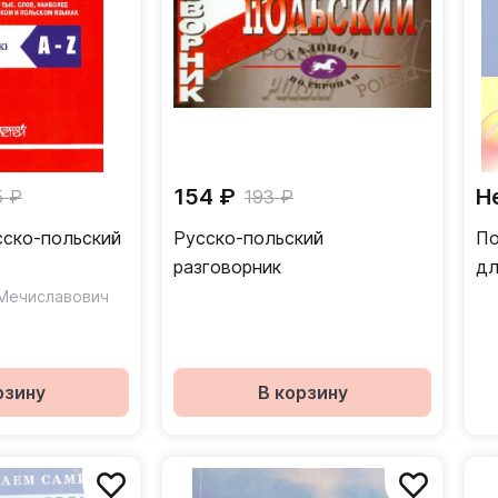
154 ₽
Н
5 ₽
193 ₽
сско-польский
Русско-польский
По
разговорник
дл
Мечиславович
рзину
В корзину