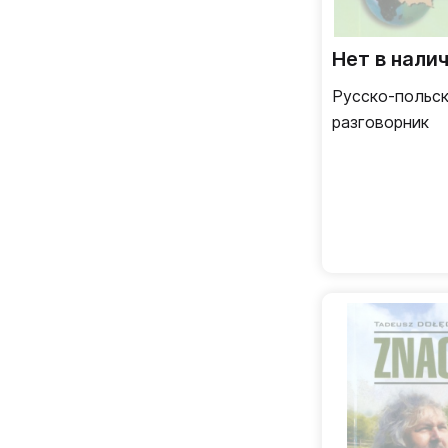
Нет в нали
Русско-польс
разговорник