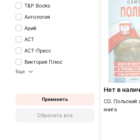
T&P Books
Autonome (C1)
Антология
Einstieg (A1)
Арий
Grundlagen (A2)
АСТ
Mittelstufe (B1)
АСТ-Пресс
Gute Mittelstufe (B2)
Виктория Плюс
Fortgeschrittene (C1)
Еще
ВКН
Acceso (A1)
Диалектика
Plataforma (A2)
Нет в нали
Каро
Intermedio (B1)
Применить
CD. Польский 
Новое знание
книга
Intermedio alto (B2)
Сбросить все
Прогресс-Плеяда
Superior (C1)
Прометей