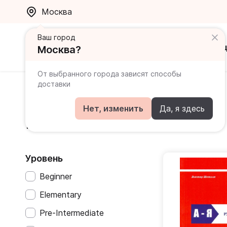
Москва
Ваш город
Каталог
Ак
Москва?
От выбранного города зависят способы
доставки
Главная
Каталог
Другие языки
Польский
Нет, изменить
Да, я здесь
Польский
Уровень
Beginner
Elementary
Pre-Intermediate