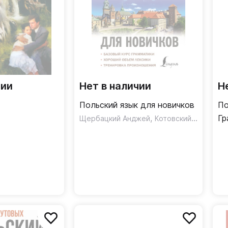
чии
Нет в наличии
Н
Польский язык для новичков
По
,
Гр
Щербацкий Анджей
Котовский Марек
по
ру