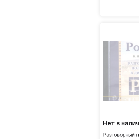
Славянский Дом Книги
Флинта
Хит-книга
Нет в нали
Разговорный п