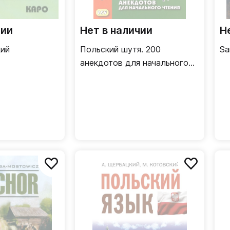
чии
Нет в наличии
Н
кий
Польский шутя. 200
Sa
анекдотов для начального
чтения