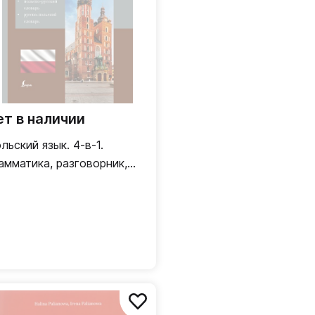
ет в наличии
льский язык. 4-в-1.
амматика, разговорник,
льско-русский словарь,
сско-польский словарь