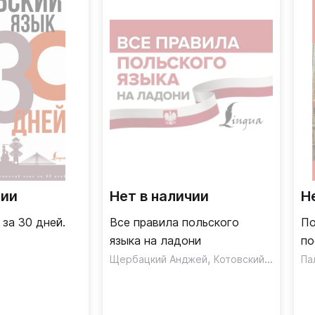
чии
Нет в наличии
Н
 за 30 дней.
Все правила польского
По
языка на ладони
по
,
Щербацкий Анджей
Котовский Марек
Па