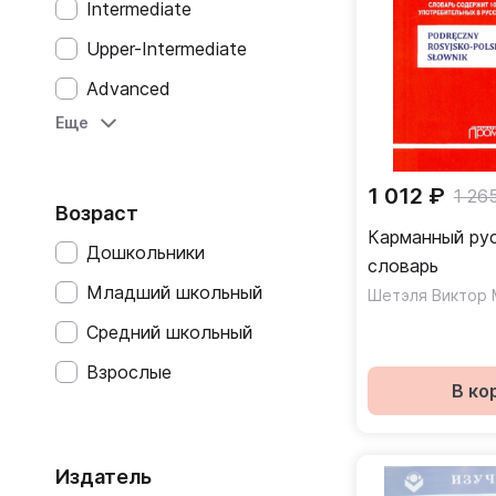
Intermediate
Upper-Intermediate
Advanced
Еще
Неадаптированные
Base (A1)
1 012 ₽
1 26
Elementare (A2)
Возраст
Карманный ру
Intermedio (B1)
Дошкольники
словарь
Intermedio Superiore (B2)
Младший школьный
Шетэля Виктор 
Avanzato (C1)
Средний школьный
Introductif (A1)
Взрослые
В ко
Intermediaire (A2)
Seuil (B1)
Издатель
Avance (B2)