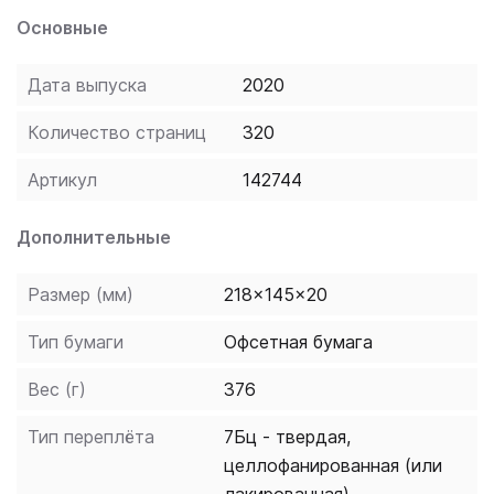
повседневном общении. Для отработки
Основные
практических навыков предлагается большое
количество упражнений с ответами. В конце книги
Дата выпуска
2020
также помещены польско-русский, русско-польский
словари и полезные приложения. Книга адресована
Количество страниц
320
всем, кто хочет в краткие сроки овладеть основами
польского языка.
Артикул
142744
Дополнительные
Размер (мм)
218x145x20
Тип бумаги
Офсетная бумага
Вес (г)
376
Тип переплёта
7Бц - твердая,
целлофанированная (или