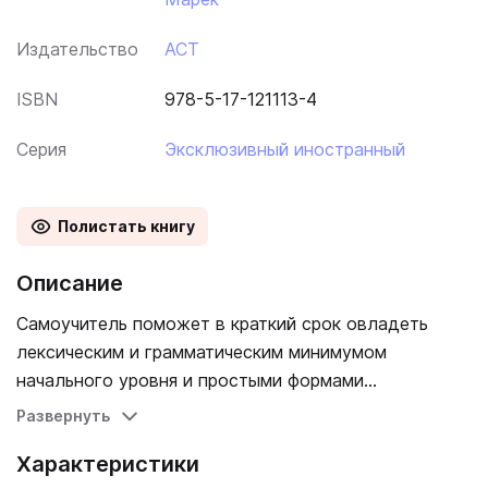
Издательство
АСТ
ISBN
978-5-17-121113-4
Серия
Эксклюзивный иностранный
Полистать книгу
Описание
Самоучитель поможет в краткий срок овладеть
лексическим и грамматическим минимумом
начального уровня и простыми формами
разговорной речи. Материал курса разбит на 20
Развернуть
уроков, в которых представлены основные темы
Характеристики
грамматики и полезная лексика, необходимая в