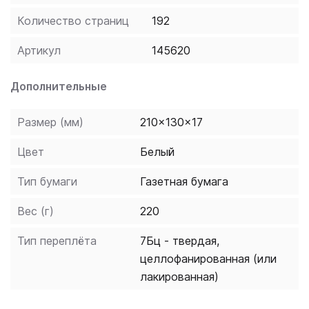
Самоучитель предназначен для всех, кто
Количество страниц
192
интересуется польским языком или начинает его
изучать.
Артикул
145620
Дополнительные
Размер (мм)
210x130x17
Цвет
Белый
Тип бумаги
Газетная бумага
Вес (г)
220
Тип переплёта
7Бц - твердая,
целлофанированная (или
лакированная)