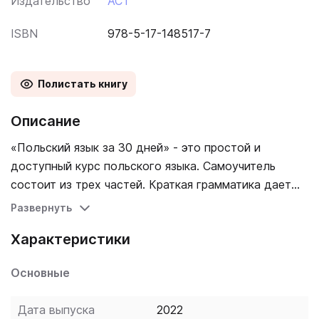
Издательство
АСТ
ISBN
978-5-17-148517-7
Полистать книгу
Описание
«Польский язык за 30 дней» - это простой и
доступный курс польского языка. Самоучитель
состоит из трех частей. Краткая грамматика дает
основные сведения о строении польского языка.
Развернуть
Разговорник содержит наиболее часто
Характеристики
употребляемые слова и выражения по самым
актуальным темам, а также полезную
Основные
страноведческую информацию. Польско-русский
словарь поможет перевести несложные тексты и
Дата выпуска
2022
подобрать нужные слова для построения фраз.