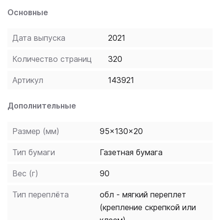
устойчивые выражения. Справочник дополнен
Основные
польско-русским словарем. Издание предназначено
для всех, кто учит или хочет учить польский язык.
Дата выпуска
2021
Количество страниц
320
Артикул
143921
Дополнительные
Размер (мм)
95x130x20
Тип бумаги
Газетная бумага
Вес (г)
90
Тип переплёта
обл - мягкий переплет
(крепление скрепкой или