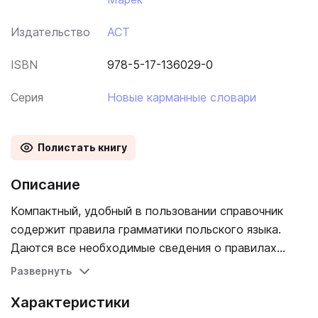
Издательство
АСТ
ISBN
978-5-17-136029-0
Серия
Новые карманные словари
Полистать книгу
Описание
Компактный, удобный в пользовании справочник
содержит правила грамматики польского языка.
Даются все необходимые сведения о правилах
чтения, частях речи, временах, представлена
Развернуть
лексика в необходимом для начального уровня
Характеристики
объеме, фразы для ежедневного общения,