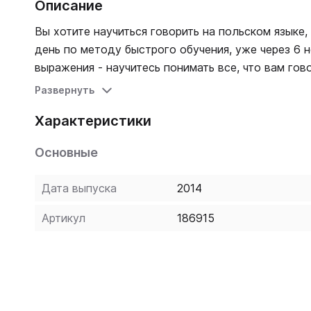
Описание
Вы хотите научиться говорить на польском языке,
день по методу быстрого обучения, уже через 6 н
выражения - научитесь понимать все, что вам говорят по-польски - свободно загово
изучая сложной грамматики. Экспресс-карточки, 
Развернуть
самоучителю прилагается диск, который поможет 
Характеристики
комплекте. Современная методика изучения позво
скучной грамматики.
Основные
Дата выпуска
2014
Артикул
186915