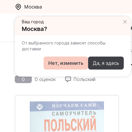
Москва
Ваш город
Каталог
Ак
Москва?
От выбранного города зависят способы
доставки
Главная
Каталог
Польский
CD. Польский за 6 не
CD. Польский за 6 недель 
Нет, изменить
Да, я здесь
0
0 оценок
Польский