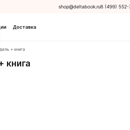
shop@deltabook.ru
8 (499) 552-
ции
Доставка
дель + книга
+ книга