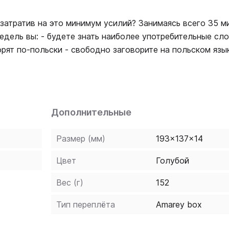
 затратив на это минимум усилий? Занимаясь всего 35 м
едель вы: - будете знать наиболее употребительные сло
рите на польском языке, не
помещенные в конце книги, сделают обучение легким и п
вам быстро приобрести навыки разговорной речи. Книга
ляет научиться общаться на иностранном языке без зап
Дополнительные
Размер (мм)
193x137x14
Цвет
Голубой
Вес (г)
152
Тип переплёта
Amarey box