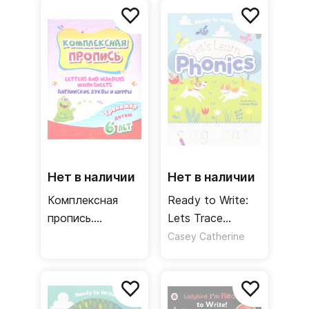
Нет в наличии
Нет в наличии
Комплексная
Ready to Write:
пропись.
Lets Trace
Handwriting book.
Phonics
Casey Catherine
Английские
буквы и цифры.
Тренажёр для
детей 6 лет.