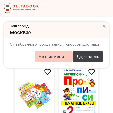
Ваш город
Москва?
Прописи на английском
Популярное
По новизне
По убыванию цены
От выбранного города зависят способы доставки
По возрастанию цены
Нет, изменить
Да, я здесь
Фильтры