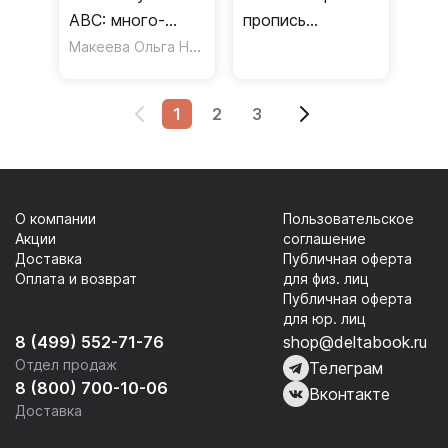
ABC: много-
пропись
много
Макеева Ольга Николаевна
АНГЛИЙСКИЙ
английских
АЛФАВИТ
печатных,
(50601)
1
2
3
прописных и
строчных букв
О компании
Пользовательское
Акции
соглашение
Доставка
Публичная оферта
Оплата и возврат
для физ. лиц
Публичная оферта
для юр. лиц
8 (499) 552-71-76
shop@deltabook.ru
Отдел продаж
Телеграм
8 (800) 700-10-06
Вконтакте
Доставка