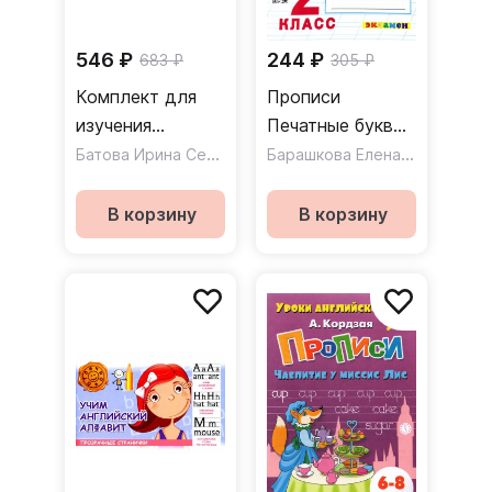
546 ₽
244 ₽
683 ₽
305 ₽
Комплект для
Прописи
изучения
Печатные буквы
английского
Батова Ирина Сергеевна
2 класс
,
Барашкова Елена Александровна
Куклева Наталья Николаев
языка. 7 в 1
В корзину
В корзину