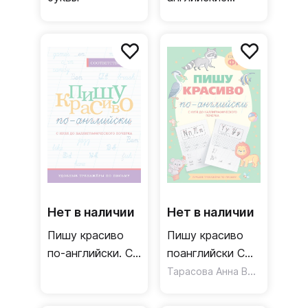
буквы
Нет в наличии
Нет в наличии
Пишу красиво
Пишу красиво
по-английски. С
поанглийски С
нуля до
нуля до
Тарасова Анна Валерьевна
каллиграфического
каллиграфического
почерка
почерка