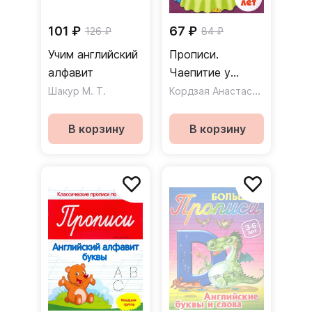
101 ₽
67 ₽
126 ₽
84 ₽
Учим английский
Прописи.
алфавит
Чаепитие у
миссис Лис. Для
Кордзая Анастасия Евгеньевна
Шакур М. Т.
детей 6-8 лет
В корзину
В корзину