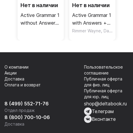
Нет в наличии
Нет в наличии
Active Grammar 1
Active Grammar 1
without Answers
with Answers +
and CD-Rom /
CD / Учебник +
,
Rimmer Wayne
Davis Fiona
Учебник без
ответы + CD
ответов + CD
О компании
Пользовательское
Акции
соглашение
Доставка
Публичная оферта
Оплата и возврат
для физ. лиц
Публичная оферта
для юр. лиц
8 (499) 552-71-76
shop@deltabook.ru
Отдел продаж
Телеграм
8 (800) 700-10-06
Вконтакте
Доставка