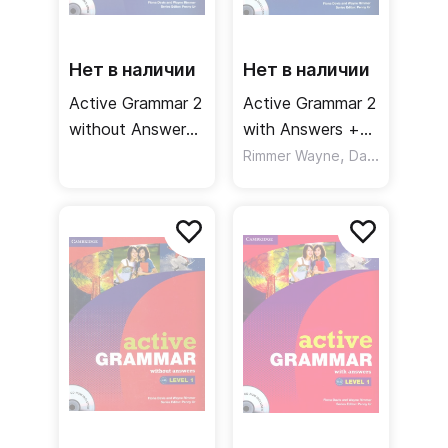
Нет в наличии
Нет в наличии
Active Grammar 2
Active Grammar 2
without Answers
with Answers +
and CD-Rom /
CD / Учебник +
,
Rimmer Wayne
Davis Fiona
Учебник без
ответы + CD
ответов + CD