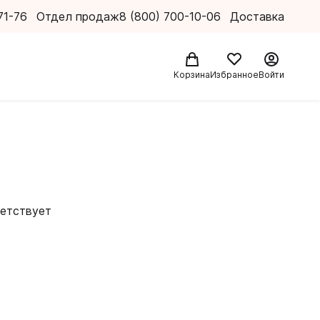
71-76
Отдел продаж
8 (800) 700-10-06
Доставка
Корзина
Избранное
Войти
ветствует
там для
ючает