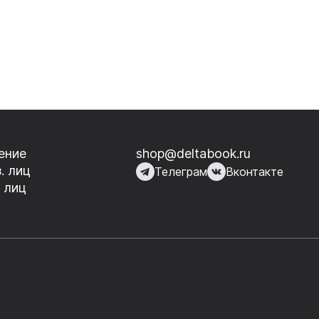
ение
shop@deltabook.ru
. лиц
Телеграм
Вконтакте
 лиц