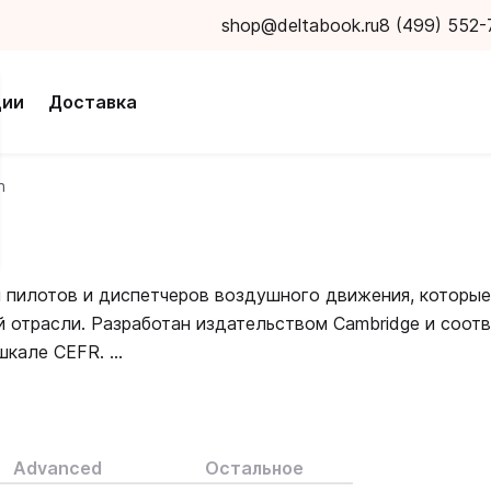
shop@deltabook.ru
8 (499) 552-
ции
Доставка
h
я пилотов и диспетчеров воздушного движения, которые
й отрасли. Разработан издательством Cambridge и соот
о шкале CEFR.
коммуникативных навыков, необходимых авиаспециалис
мание фокусируется на критериях ИКАО. Программа вкл
 и анализ коммуникативных задач в разных ситуациях.
Advanced
Остальное