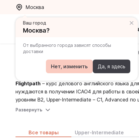
Москва
Ваш город
Каталог
Ак
Москва?
От выбранного города зависят способы
доставки
Главная
Каталог
Для профессионалов
Flightpat
Flightpath
Нет, изменить
Да, я здесь
Flightpath
– курс делового английского языка дл
нуждаются в получении ICAO4 для работы в свое
уровням B2, Upper-Intermediate – C1, Advanced п
Развернуть
Flightpath
включает отработку полного спектра 
общения в нестандартных ситуациях. Особое вни
тематические кейсы, самоанализ навыков общения
Все товары
Upper-Intermediate