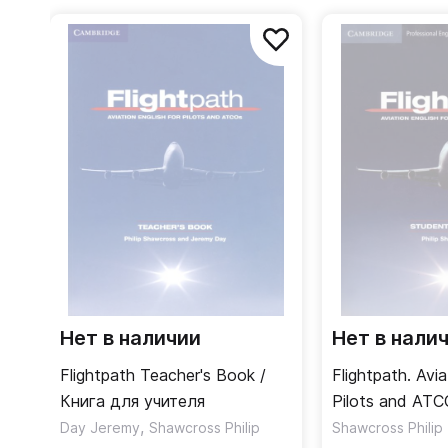
Flightpath
способствует подготовке к каждому ти
одобрена группой ведущих специалистов по ком
Нет в наличии
Нет в нали
Flightpath Teacher's Book /
Flightpath. Avia
Книга для учителя
Pilots and ATC
,
Book with 3 Au
Day Jeremy
Shawcross Philip
Shawcross Philip