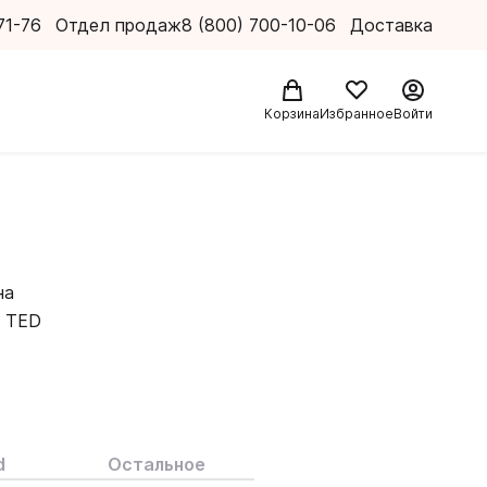
71-76
Отдел продаж
8 (800) 700-10-06
Доставка
Корзина
Избранное
Войти
на
с TED
е:
риалы TED
ции TED и
d
Остальное