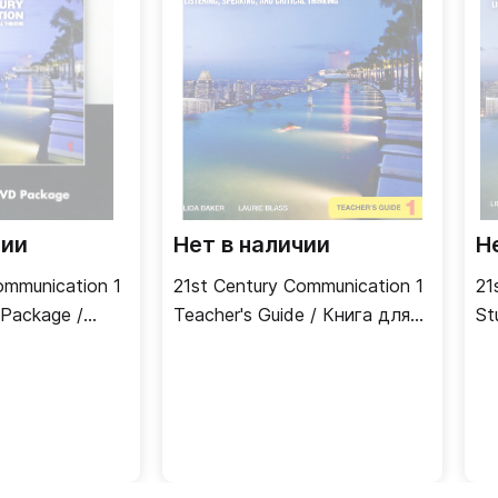
чии
Нет в наличии
Н
ommunication 1
21st Century Communication 1
21
Package /
Teacher's Guide / Книга для
St
одиск
учителя