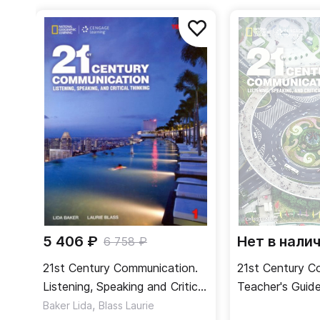
обеспечивают развитие навыков восприятия устн
Аудио- и видеоматериалы курса представлены на
5 406 ₽
Нет в нали
6 758 ₽
21st Century Communication.
21st Century C
Listening, Speaking and Critical
Teacher's Guid
Thinking. Student Book 1
,
учителя
Baker Lida
Blass Laurie