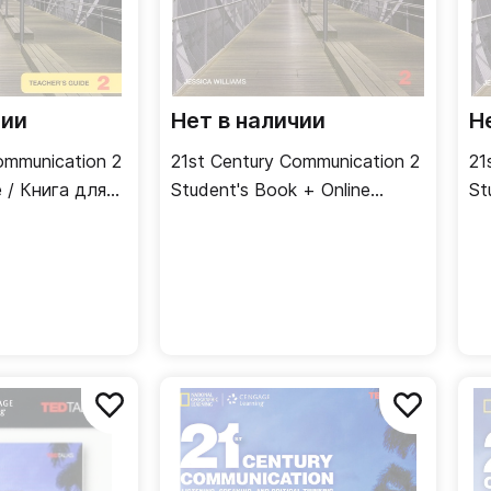
чии
Нет в наличии
Н
ommunication 2
21st Century Communication 2
21
e / Книга для
Student's Book + Online
St
Workbook / Учебник + онлайн
рабочая тетрадь