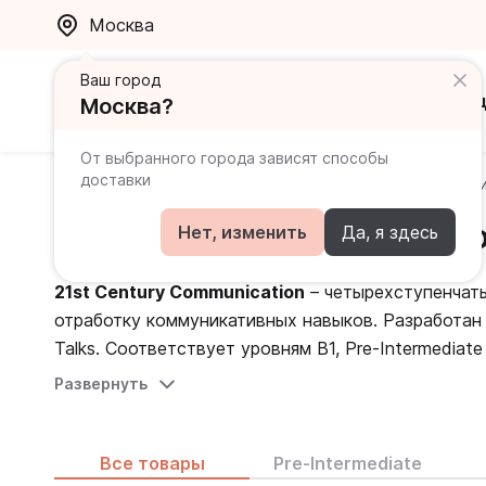
Москва
Ваш город
Каталог
Ак
Москва?
От выбранного города зависят способы
доставки
Главная
Каталог
Грамматика лексика произношен
21st Century Communicati
Нет, изменить
Да, я здесь
21st Century Communication
– четырехступенчаты
отработку коммуникативных навыков. Разработан 
Talks. Соответствует уровням B1, Pre-Intermediat
Развернуть
21st Century Communication
развивает навыки, 
эффективное общение в любой жизненной ситуаци
Talks подготовлены экспертами разных областей
Все товары
Pre-Intermediate