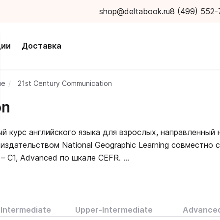
shop@deltabook.ru
8 (499) 552-
ции
Доставка
ие
21st Century Communication
on
й курс английского языка для взрослых, направленный 
издательством National Geographic Learning совместно 
e – C1, Advanced по шкале CEFR.
необходимые для достижения успеха в современном мир
и, критическое мышление и умение презентовать. Мате
, представляют собой выступления участников конферен
Intermediate
Upper-Intermediate
Advance