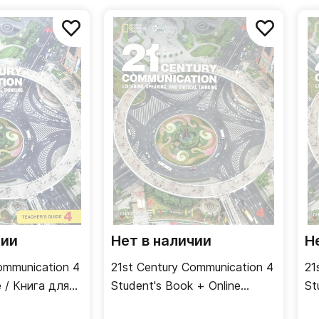
ой информации.
 сайте издательства.
чии
Нет в наличии
Н
ommunication 4
21st Century Communication 4
21
e / Книга для
Student's Book + Online
St
Workbook / Учебник + онлайн