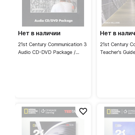
Нет в наличии
Нет в нали
21st Century Communication 3
21st Century C
Audio CD-DVD Package /
Teacher's Guid
Аудио- и видеодиск
учителя