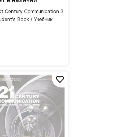
ет в наличии
st Century Communication 3
udent's Book / Учебник