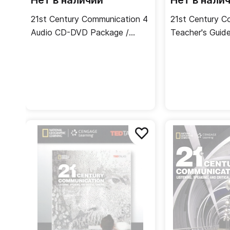
Нет в наличии
Нет в нали
21st Century Communication 4
21st Century C
Audio CD-DVD Package /
Teacher's Guid
Аудио- и видеодиск
учителя