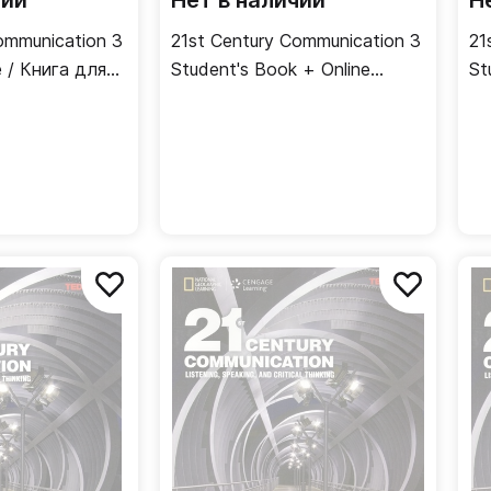
чии
Нет в наличии
Н
ommunication 3
21st Century Communication 3
21
e / Книга для
Student's Book + Online
St
Workbook / Учебник + онлайн
рабочая тетрадь