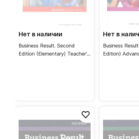
Нет в наличии
Нет в нали
Business Result. Second
Business Resul
Edition (Elementary) Teacher's
Edition) Advan
Book + DVD / Книга для
Book + DVD / 
учителя
учителя