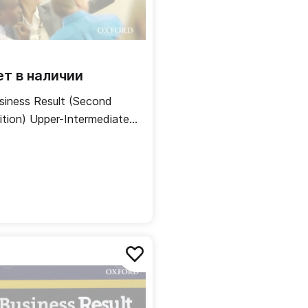
ет в наличии
siness Result (Second
ition) Upper-Intermediate
ass CDs / Аудиодиски