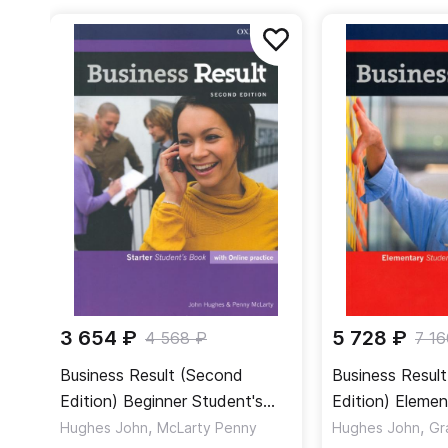
В течение всего курса приведено множество аут
В качестве альтернативы вас может заинтересов
бизнес-школ мира. Это способствует плавному п
современный
Business Partner
.
программа подходит как уже состоявшимся предп
колледже.
3 654 ₽
5 728 ₽
4 568 ₽
7 1
Business Result (Second
Business Resul
Edition) Beginner Student's
Edition) Elemen
Book + Online Practice /
,
Book + Online P
,
Hughes John
McLarty Penny
Hughes John
Gr