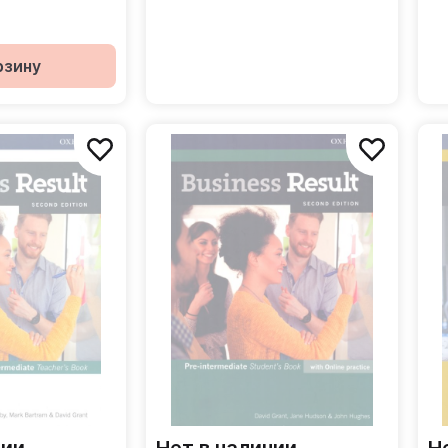
айн-практика
для учителя
Pr
пр
рзину