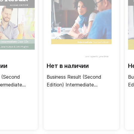
чии
Нет в наличии
Н
t (Second
Business Result (Second
Bu
termediate
Edition) Intermediate
Ed
удиодиски
Teacher's Book + DVD / Книга
CD
для учителя