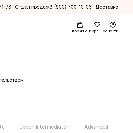
71-76
Отдел продаж
8 (800) 700-10-06
Доставка
Корзина
Избранное
Войти
ательством
ет
дания
обного
ожностью
стве.
te
Upper-Intermediate
Advanced