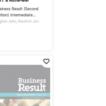
ет в наличии
siness Result (Second
ition) Intermediate
udent's Book + Online
,
ghes John
Naunton Jon
actice / Учебник + онлайн-
актика