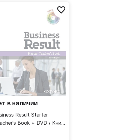
ет в наличии
siness Result Starter
acher's Book + DVD / Книга
я учителя