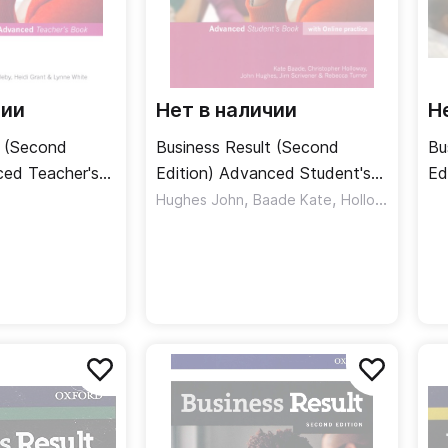
чии
Нет в наличии
Н
t (Second
Business Result (Second
Bu
ced Teacher's
Edition) Advanced Student's
Ed
Книга для
Book + Online Practice /
,
,
Cl
Hughes John
Baade Kate
Holloway Christopher
Учебник + онлайн-практика