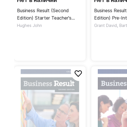
Нет в наличии
Нет в нали
Business Result (Second
Business Resul
Edition) Starter Teacher's
Edition) Pre-In
Book + DVD / Книга для
Teacher's Book
,
Hughes John
Grant David
Bar
учителя
для учителя