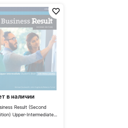
щих
новый и
 этом
или
ет в наличии
siness Result (Second
ition) Upper-Intermediate
udent's Book + Online