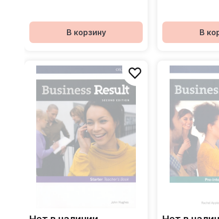
Учебник + онлайн-практика
Учебник + онл
В корзину
В ко