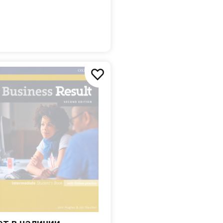
actice / Учебник + онлайн-
актика