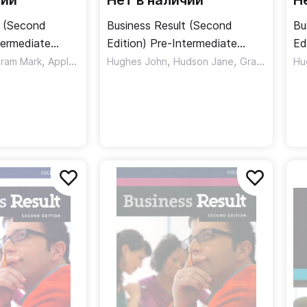
чии
Нет в наличии
Н
t (Second
Business Result (Second
Bu
termediate
Edition) Pre-Intermediate
Ed
 + DVD / Книга
,
Student's Book + Online
,
,
St
tram Mark
Appleby Rachel
Hughes John
Hudson Jane
Grant David
Hu
Practice / Учебник + онлайн-
Pr
практика
пр