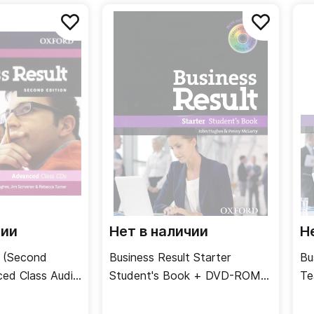
чии
Нет в наличии
Н
t (Second
Business Result Starter
Bu
ced Class Audio
Student's Book + DVD-ROM /
Te
ски
Учебник
дл