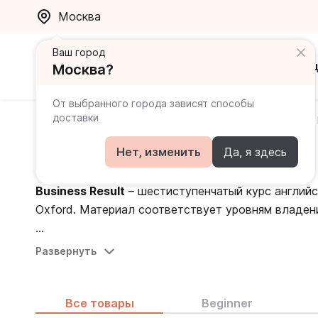
Москва
Ваш город
Каталог
Ак
Москва?
От выбранного города зависят способы
доставки
Главная
Каталог
Для профессионалов
Business 
Business Result
Нет, изменить
Да, я здесь
Business Result
– шестиступенчатый курс английс
Oxford. Материал соответствует уровням владения
Business Result
В разделе представлено второе издание курса
создан при сотрудничестве экспе
S
Развернуть
эффективному и быстрому развитию всех необход
обновлены разговорные темы, аудио- и видеомат
официальной среде.
построения уроков. Программа курса дополнена
Business Result
направлен на
отслеживать прогресс обучения.
Все товары
Beginner