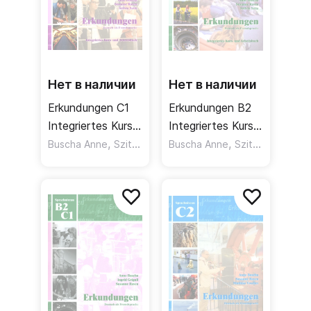
Нет в наличии
Нет в наличии
Erkundungen C1
Erkundungen B2
Integriertes Kurs-
Integriertes Kurs-
und Arbeitsbuch
,
und Arbeitsbuch
,
,
,
Buscha Anne
Szita Szilvia
Buscha Anne
Raven Susanne
Szita Szilvia
Ra
+ Audio-CD /
+ Audio-CD /
Учебник +
Ученик + рабочая
рабочая тетрадь
тетрадь