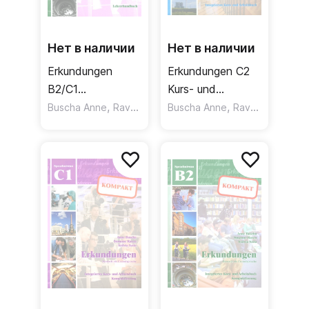
Нет в наличии
Нет в наличии
Erkundungen
Erkundungen C2
B2/C1
Kurs- und
Lehrerhandbuch /
,
Arbeitsbuch /
,
,
Buscha Anne
Raven Susanne
Buscha Anne
Grigull Ingrid
Raven Susanne
Книга для
Учебник
учителя