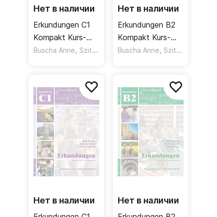
Нет в наличии
Нет в наличии
Erkundungen C1
Erkundungen B2
Kompakt Kurs-
Kompakt Kurs-
und Arbeitsbuch /
,
und Arbeitsbuch /
,
,
,
Buscha Anne
Szita Szilvia
Buscha Anne
Raven Susanne
Szita Szilvia
Ra
Учебник
Учебник
(сокращенная
(сокращенная
версия)
версия)
Нет в наличии
Нет в наличии
Erkundungen С1
Erkundungen B2