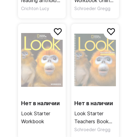
reading anthology
Workbook Online
for young learners
Practice Рабочая
Crichton Lucy
Schroeder Gregg
тетрадь
онлайнкод
Нет в наличии
Нет в наличии
Look Starter
Look Starter
Workbook
Teachers Book
Книга для
Schroeder Gregg