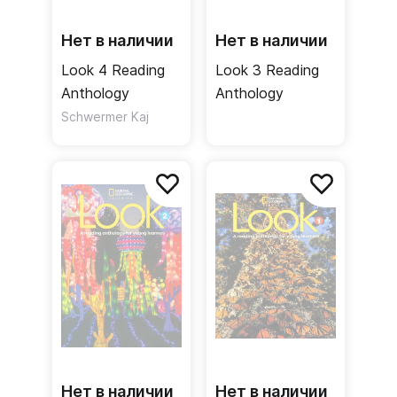
Для дошкольников есть предшествующая
Нет в наличии
Нет в наличии
линейка
Look and See
, а в качестве продолжения
Look 4 Reading
Look 3 Reading
серии Look издательство рекомендует
Close-Up
.
Anthology
Anthology
Schwermer Kaj
Нет в наличии
Нет в наличии