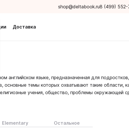
shop@deltabook.ru
8 (499) 552-
ции
Доставка
ном английском языке, предназначенная для подростков
в, основные темы которых охватывают такие области, ка
, религиозные учения, общество, проблемы окружающей 
удожественной обработки: качественные фотографии и
м.
Elementary
Остальное