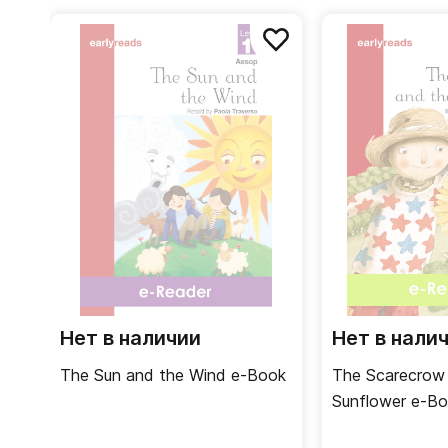
Удобный формат (24-32 страницы) идеален дл
текстами.
Бесплатная загрузка текстов книг в аудиофор
книги – тест по пройденному материалу.
Учителя также могут воспользоваться этими
интегрирования (CLIL).
Нет в наличии
Нет в нали
The Sun and the Wind e-Book
The Scarecrow
Sunflower e-B