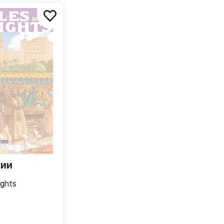
чии
ights