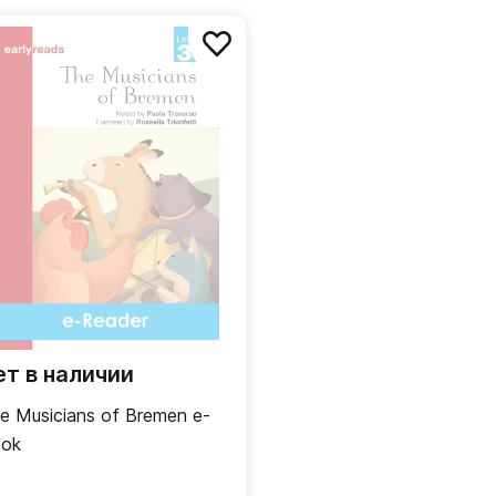
емными
нце каждой
го
ет в наличии
e Musicians of Bremen e-
ok