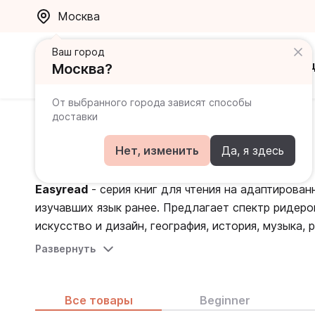
Москва
Ваш город
Каталог
Ак
Москва?
От выбранного города зависят способы
доставки
Главная
Каталог
Книги для чтения
Easyread
Easyread
Нет, изменить
Да, я здесь
Easyread
- серия книг для чтения на адаптирован
изучавших язык ранее. Предлагает спектр ридеро
искусство и дизайн, география, история, музыка
Основные особенности серии книг Easyread:
Развернуть
Содержит задания в формате экзаменов.
Визуальная поддержка в виде специальной х
иллюстрации для облегчения работы с тексто
Все товары
Beginner