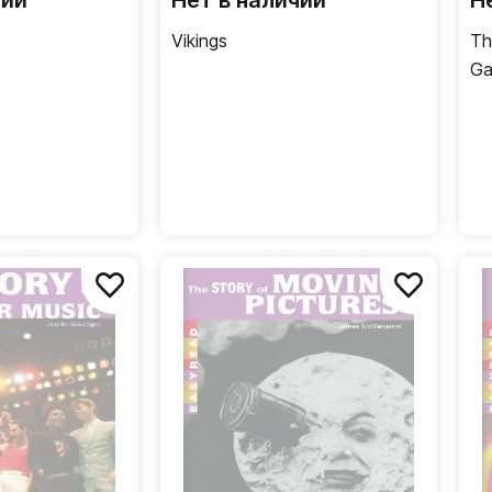
чии
Нет в наличии
Н
Vikings
Th
G