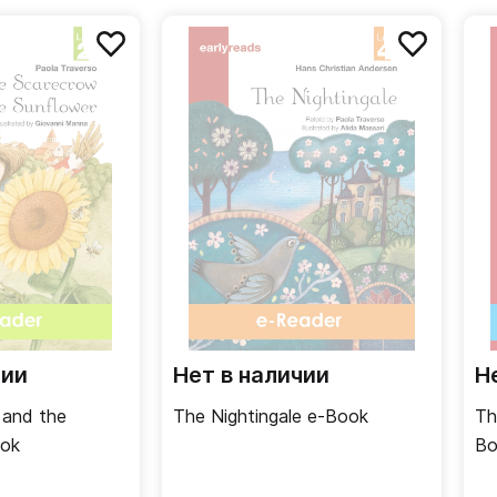
я развития навыков чтения - не утомляет читателя объ
мате и ответов к заданиям на сайте издательства. В ко
 пособиями в рамках концепции межпредметного языково
чии
Нет в наличии
Н
 and the
The Nightingale e-Book
Th
ook
Bo