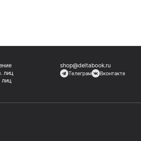
ение
shop@deltabook.ru
. лиц
Телеграм
Вконтакте
 лиц