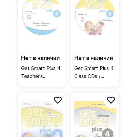
Нет в наличии
Нет в наличии
Get Smart Plus 4
Get Smart Plus 4
Teacher's
Class CDs /
Resource CD-
Аудиодиски
ROM /
Материалы для
учителя