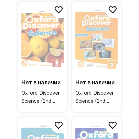
Student Book +
Teacher's Pack /
Online Practice /
Книга для
Учебник
учителя
Нет в наличии
Нет в наличии
Oxford Discover
Oxford Discover
Science (2nd
Science (2nd
edition) 3
edition) 3 Picture
Student Book +
Cards /
Online Practice /
Флэшкарты
Учебник