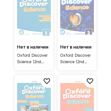
Нет в наличии
Нет в наличии
Oxford Discover
Oxford Discover
Science (2nd
Science (2nd
edition) 2
edition) 2 Student
Teacher's Pack /
Book + Online
Книга для
Practice /
учителя
Учебник