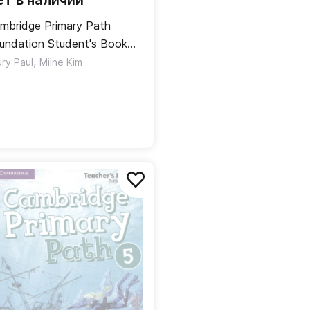
ет в наличии
mbridge Primary Path
undation Student's Book
th Creative Journal /
,
ury Paul
Milne Kim
ебник