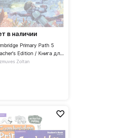
ет в наличии
mbridge Primary Path 5
acher's Edition / Книга для
ителя
zmuves Zoltan