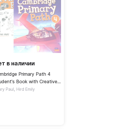
ет в наличии
mbridge Primary Path 4
udent's Book with Creative
urnal / Учебник
,
ury Paul
Hird Emily