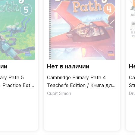
чии
Нет в наличии
Н
ary Path 5
Cambridge Primary Path 4
Ca
 Practice Extra
Teacher's Edition / Книга для
St
радь + онлайн-
учителя
Jo
Cupit Simon
Dr