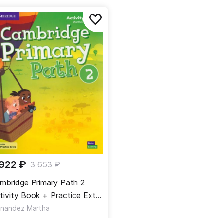
 922 ₽
3 653 ₽
mbridge Primary Path 2
tivity Book + Practice Extra
Рабочая тетрадь + онлайн-
rnandez Martha