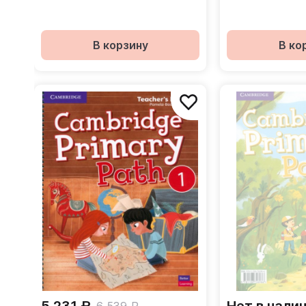
тетрадь + онлайн-код
В корзину
В ко