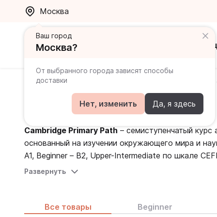
Москва
Ваш город
Каталог
Ак
Москва?
От выбранного города зависят способы
доставки
Главная
Каталог
Учебники общего английского
Cambridge Primary Path
Нет, изменить
Да, я здесь
Cambridge Primary Path
– семиступенчатый курс 
основанный на изучении окружающего мира и нау
A1, Beginner – B2, Upper-Intermediate по шкале CEF
Чтобы научить ребенка грамотности, в программе
Развернуть
Программа включает развитие таких важных на с
качестве дополняющего курса на сайте предста
работать в команде, генерировать творческие иде
шагом познакомит учеников с различными жанрами
научно-популярной литературы, заданиями по фон
Все товары
Beginner