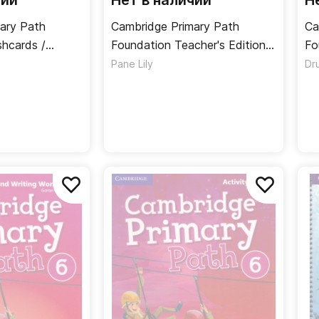
чии
Нет в наличии
Н
ary Path
Cambridge Primary Path
Ca
shcards /
Foundation Teacher's Edition /
Fo
Книга для учителя
wi
Pane Lily
Dr
Уч