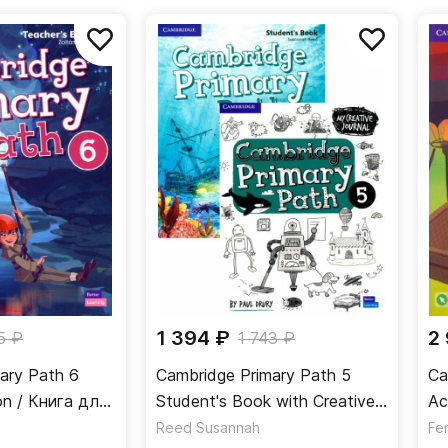
е проблемы.
1 394 ₽
2
5 ₽
1 743 ₽
ary Path 6
Cambridge Primary Path 5
Ca
on / Книга для
Student's Book with Creative
Ac
Journal / Учебник
/ 
Reed Susannah
Fe