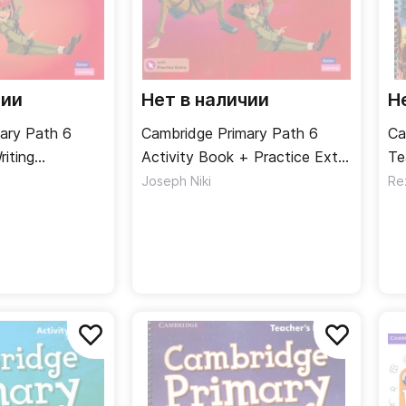
чии
Нет в наличии
Н
ary Path 6
Cambridge Primary Path 6
Ca
iting
Activity Book + Practice Extra
Te
ражнения по
/ Рабочая тетрадь + онлайн-
уч
Joseph Niki
Re
письму
код