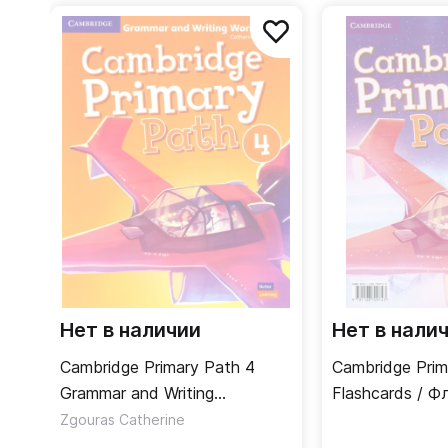
Нет в наличии
Нет в нали
Cambridge Primary Path 4
Cambridge Prim
Grammar and Writing
Flashcards / 
Workbook / Упражнения по
Zgouras Catherine
грамматике и письму