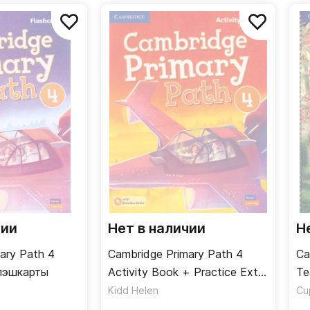
чии
Нет в наличии
Н
ary Path 4
Cambridge Primary Path 4
Ca
Флэшкарты
Activity Book + Practice Extra
Te
/ Рабочая тетрадь + онлайн-
уч
Kidd Helen
Cu
код