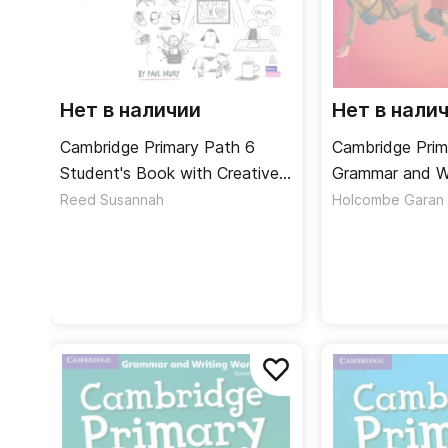
Нет в наличии
Нет в нали
Cambridge Primary Path 6
Cambridge Prim
Student's Book with Creative
Grammar and Wr
Journal / Учебник
Workbook / Уп
Reed Susannah
Holcombe Garan
грамматике и 