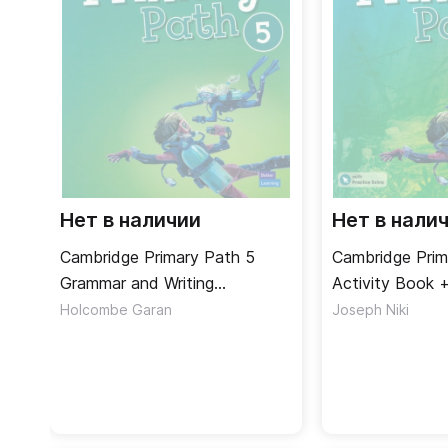
Нет в наличии
Нет в нали
Cambridge Primary Path 5
Cambridge Prim
Grammar and Writing
Activity Book +
Workbook / Упражнения по
/ Рабочая тет
Holcombe Garan
Joseph Niki
грамматике и письму
код