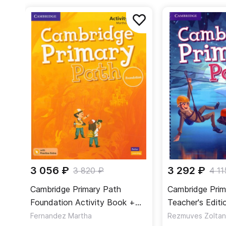
важных вопросов, которые отражают современны
3 056 ₽
3 292 ₽
3 820 ₽
4 11
Cambridge Primary Path
Cambridge Prim
Foundation Activity Book +
Teacher's Editi
Practice Extra / Рабочая
учителя
Fernandez Martha
Rezmuves Zoltan