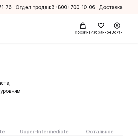
71-76
Отдел продаж
8 (800) 700-10-06
Доставка
Корзина
Избранное
Войти
ста,
 уровням
екстах. В
ие
г за
зками из
ждение
te
Upper-Intermediate
Остальное