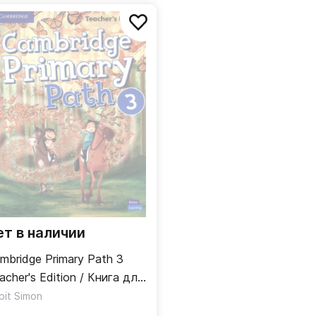
ет в наличии
mbridge Primary Path 3
acher's Edition / Книга для
ителя
pit Simon