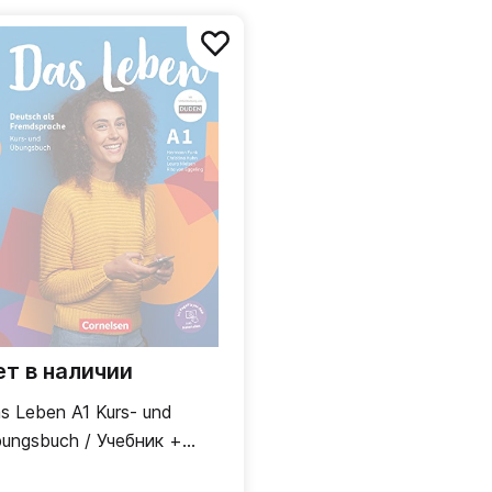
рывное
ой
ет в наличии
s Leben A1 Kurs- und
ungsbuch / Учебник +
бочая тетрадь