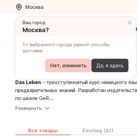
Москва
Ваш город
Каталог
Ак
Москва?
От выбранного города зависят способы
доставки
Главная
Каталог
Учебники
Das Leben
Das Leben
Нет, изменить
Да, я здесь
Das Leben
– трехступенчатый курс немецкого язы
предварительных знаний. Разработан издательством
по шкале GeR.
Развернуть
Содержание серии тесно связано с реальной жизн
Пособия выполнены в формате журнала, что прив
атмосферу на занятиях. Постановка конкретных ц
Все товары
Einstieg (A1)