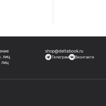
ение
shop@deltabook.ru
. лиц
Телеграм
Вконтакте
 лиц