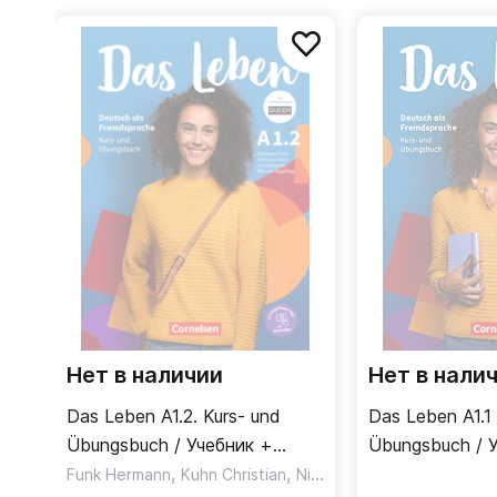
учеников, так и для преподавателей.
Линейка
Das Leben
дополнена видео-сериалом и 
изучение языка в любое удобное время, прямая о
прогресс.
Выпуск пособий уровней A2-B1 запланиро
Нет в наличии
Нет в нали
Das Leben A1.2. Kurs- und
Das Leben A1.1
Übungsbuch / Учебник +
Übungsbuch / 
рабочая тетрадь ( 2 часть)
,
,
рабочая тетрад
Funk Hermann
Kuhn Christian
Nielsen Laura