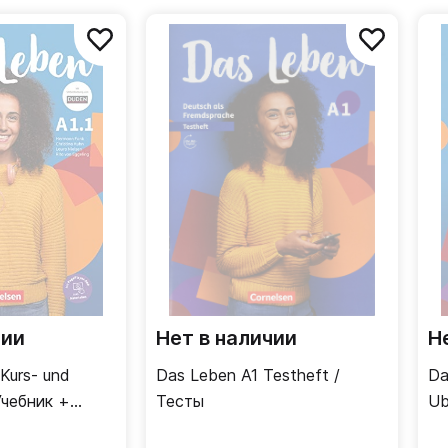
мобильным приложением, которое обеспечивает непре
братная связь помогает учащимся тщательно оценить св
ван на 2021-22 г.
чии
Нет в наличии
Н
 Kurs- und
Das Leben A1 Testheft /
Da
Учебник +
Тесты
Ub
ь (1 часть)
ра