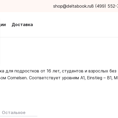
shop@deltabook.ru
8 (499) 552-
ции
Доставка
ка для подростков от 16 лет, студентов и взрослых без
 Cornelsen. Соответствует уровням A1, Einstieg – B1, Mi
ью учащихся, что позволяет добиться лингвистических 
лекает внимание студентов и создает непринужденную
елей и задач делает процесс обучение понятным как дл
Остальное