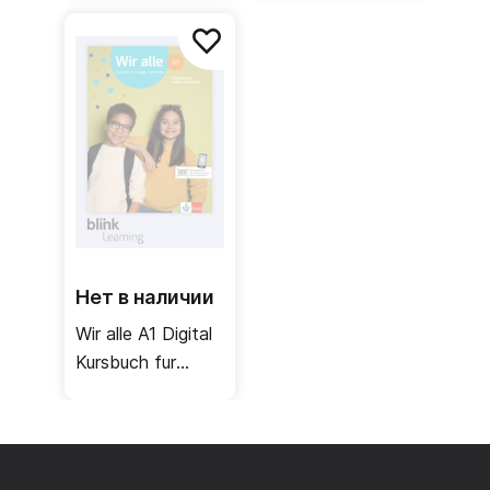
Цифровая
Цифровой
рабочая тетрадь
учебник для
для ученика
учителя
Нет в наличии
Wir alle A1 Digital
Kursbuch fur
Lernende /
Цифровой
учебник для
ученика