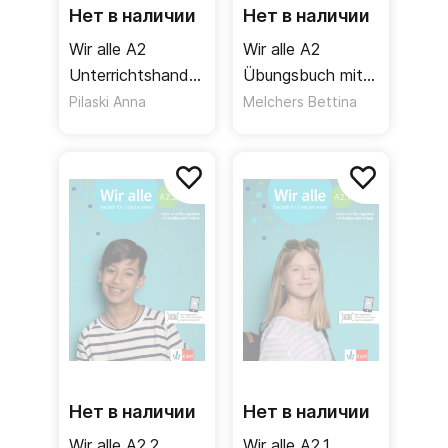
Нет в наличии
Нет в наличии
Wir alle A2
Wir alle A2
Unterrichtshandbuch
Übungsbuch mit
/ Книга для
Audios und
Pilaski Anna
Melchers Bettina
учителя
Videos / Рабочая
тетрадь + аудио
+ видео
Нет в наличии
Нет в наличии
Wir alle A2.2
Wir alle A2.1