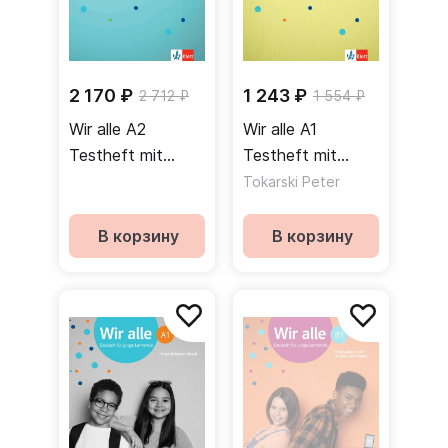
2 170 ₽
1 243 ₽
2 712 ₽
1 554 ₽
Wir alle A2
Wir alle A1
Testheft mit
Testheft mit
Audios / Сборник
Audios / Сборник
Tokarski Peter
тестов + аудио
тестов + аудио
В корзину
В корзину