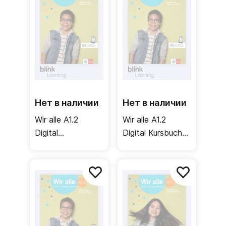
часть)
Нет в наличии
Нет в наличии
Wir alle A1.2
Wir alle A1.2
Digital
Digital Kursbuch
Ubungsbuch fur
fur
Lernende /
Unterrichtende /
Цифровая
Цифровой
рабочая тетрадь
учебник для
для ученика (2
учителя (2 часть)
часть)