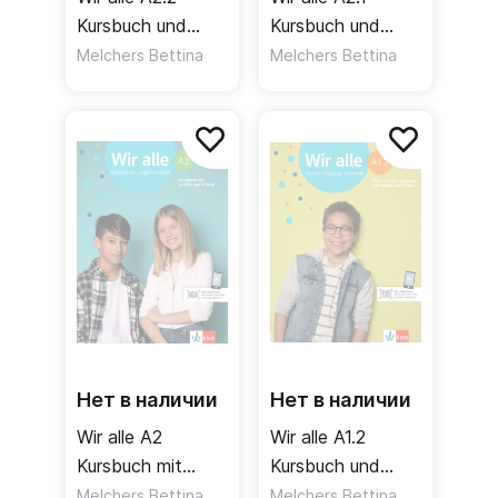
Kursbuch und
Kursbuch und
Übungsbuch mit
Übungsbuch mit
Melchers Bettina
Melchers Bettina
Audios und
Audios und
Videos / Учебник
Videos / Учебник
+ рабочая
+ рабочая
тетрадь + аудио
тетрадь + аудио
+ видео Часть 2
+ видео Часть 1
Нет в наличии
Нет в наличии
Wir alle A2
Wir alle A1.2
Kursbuch mit
Kursbuch und
Audios und
Übungsbuch mit
Melchers Bettina
Melchers Bettina