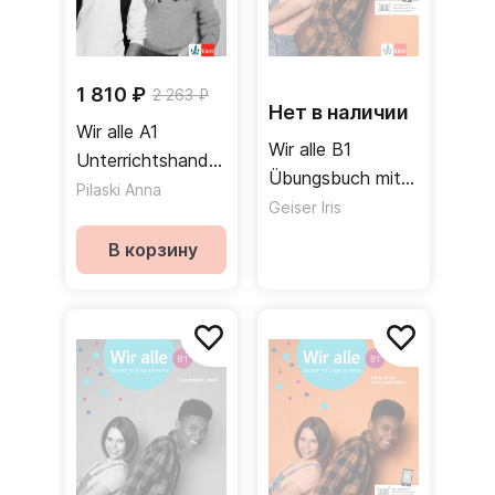
1 810 ₽
2 263 ₽
Нет в наличии
Wir alle A1
Wir alle B1
Unterrichtshandbuch
Übungsbuch mit
/ Книга для
Pilaski Anna
Audios und
Geiser Iris
учителя
Videos / Рабочая
В корзину
тетрадь