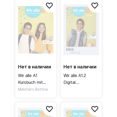
+ рабочая
+ видео
тетрадь + аудио
+ видео Часть 1
Нет в наличии
Нет в наличии
Wir alle A1
Wir alle A1.2
Kursbuch mit
Digital
Audios + Videos /
Ubungsbuch fur
Melchers Bettina
Учебник + аудио
Unterrichtende /
+ видео
Цифровая
рабочая тетрадь
для учителя (2