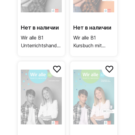
Нет в наличии
Нет в наличии
Wir alle B1
Wir alle B1
Unterrichtshandbuch
Kursbuch mit
/ Книга для
Audios und
учителя
Videos / Учебник
+ аудио +видео