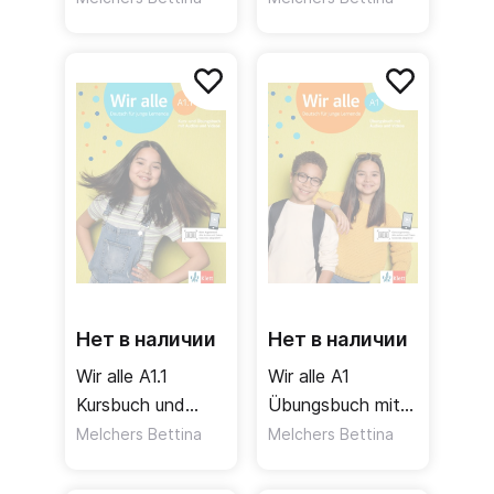
Videos / Учебник
Audios und
+ аудио + видео
Videos / Учебник
+ рабочая
тетрадь + аудио
+ видео Часть 2
Нет в наличии
Нет в наличии
Wir alle A1.1
Wir alle A1
Kursbuch und
Übungsbuch mit
Übungsbuch mit
Audios und
Melchers Bettina
Melchers Bettina
Audios und
Videos / Рабочая
Videos / Учебник
тетрадь + аудио