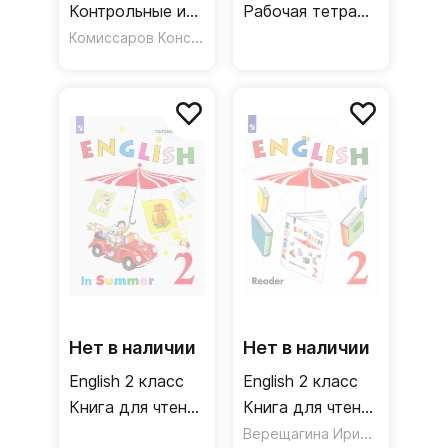
Контрольные и
Рабочая тетрадь
проверочные
Комиссаров Константин Вячеславович
Углубленный
работы
уровень
Нет в наличии
Нет в наличии
English 2 класс
English 2 класс
Книга для чтения
Книга для чтения
летом
Углубленный
Верещагина Ирина Николаевна