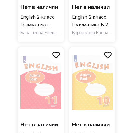
Нет в наличии
Нет в наличии
English 2 класс
English 2 класс.
Грамматика
Грамматика В 2-
английского
Барашкова Елена Александровна
х частях Часть 1
Барашкова Елена Александровна
языка Часть 2
Сборник
Сборник
упражнений к
упражнений к
учебнику И.Н.
учебнику И. Н.
Верещагиной и
Верещагиной и
др
др.
Нет в наличии
Нет в наличии