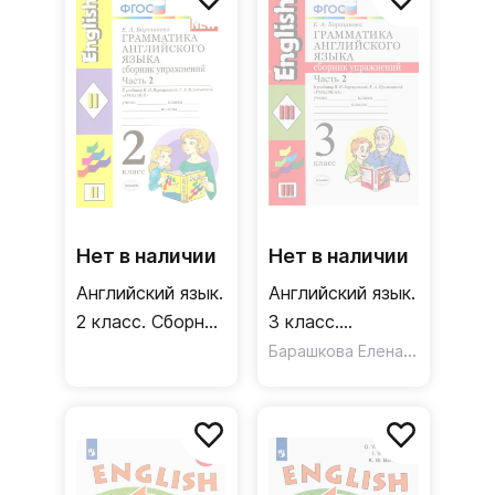
Верещагиной и
ФГОС
др. Часть 1.
ФГОС
Нет в наличии
Нет в наличии
Английский язык.
Английский язык.
2 класс. Сборник
3 класс.
упражнений к
Грамматика.
Барашкова Елена Александровна
учебнику И. Н.
Сборник
Верещагиной и
упражнений к
др. Часть 2.
учеб. И.Н.
ФГОС
Верещагиной и
др. Часть 2