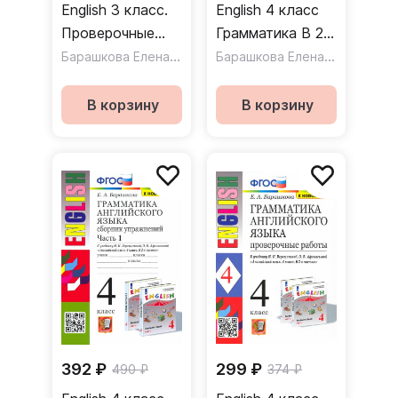
English 3 класс.
English 4 класс
Проверочные
Грамматика В 2-
работы к
Барашкова Елена Александровна
х частях Часть 2
Барашкова Елена Александровна
учебнику И.Н.
Сборник
Верещагиной и
упражнений к
В корзину
В корзину
др.
учебнику И.Н.
Верещагиной и
др.
392 ₽
299 ₽
490 ₽
374 ₽