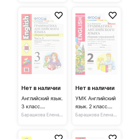
учебнику И. Н.
Верещагиной и
др. Часть 2.
ФГОС
Нет в наличии
Нет в наличии
Английский язык.
УМК Английский
3 класс.
язык. 2 класс.
Грамматика.
Барашкова Елена Александровна
Грамматика
Барашкова Елена Александровна
Сборник
английского
упражнений к уч.
языка. Сборник
И.Н.
упражнений.