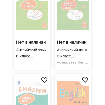
Нет в наличии
Нет в наличии
Английский язык
Английский язык.
6 класс
6 класс.
Тренировочные
Лексико-
Афанасьева Ольга Васильевна
упражнения для
грамматический
подготовки к
практикум.
ОГЭ Учебное
Углубленный
пособие ФГОС
уровень