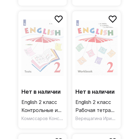
Углубленный
уровень
уровень. ФГОС
Нет в наличии
Нет в наличии
English 2 класс
English 2 класс
Контрольные и
Рабочая тетрадь
проверочные
Комиссаров Константин Вячеславович
Углубленный
Верещагина Ирина Николаевна
работы. ФГОС
уровень. ФГОС