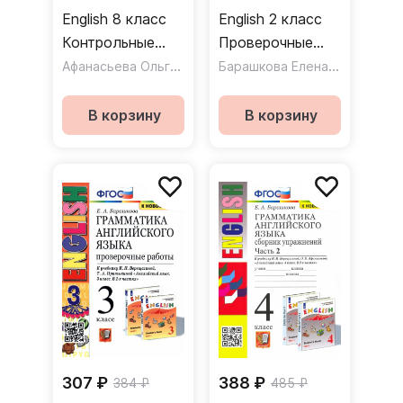
English 8 класс
English 2 класс
Контрольные
Проверочные
задания. ФГОС
Афанасьева Ольга Васильевна
работы к
Барашкова Елена Александровна
учебнику И. Н.
Верещагиной
В корзину
В корзину
307 ₽
388 ₽
384 ₽
485 ₽