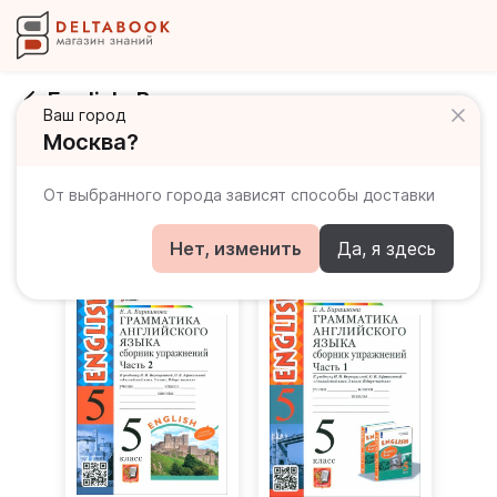
English. Верещагина
Ваш город
Москва?
Развернуть
От выбранного города зависят способы доставки
Все товары
Нет, изменить
Да, я здесь