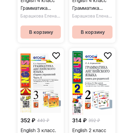
English 4 класс
English 4 класс
Грамматика
Грамматика
Часть 1 Сборник
Барашкова Елена Александровна
Проверочные
Барашкова Елена Александровна
упражнений к
работы к
учебнику И.Н.
учебнику И.В.
В корзину
В корзину
Верещагиной и
Верещагиной и
др.
др.
352 ₽
314 ₽
440 ₽
392 ₽
English 3 класс.
English 2 класс