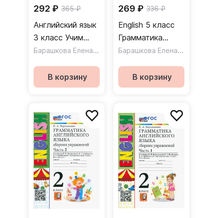
292 ₽
269 ₽
365 ₽
336 ₽
Английский язык
English 5 класс
3 класс Учим
Грамматика
слова К
Барашкова Елена Александровна
Проверочные
Барашкова Елена Александровна
учебнику И Н
работы к
Верещагиной Т А
учебнику И.
В корзину
В корзину
Притыкиной
Верещагиной, О.
Афанасьевой