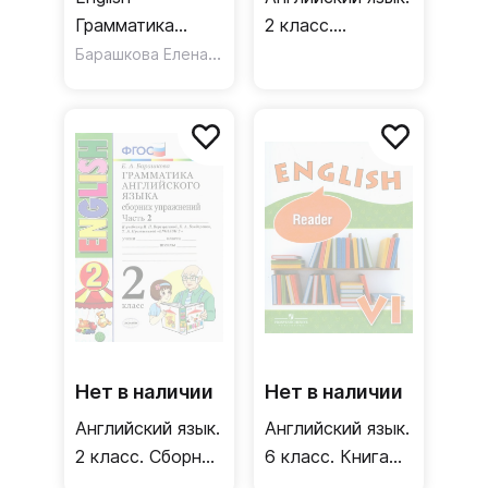
Грамматика
2 класс.
английского
Барашкова Елена Александровна
Грамматика.
языка. 2 класс.
Сборник
Сборник
упражнений к
упражнений к
учебнику
учебнику И.Н.
Верещагиной и
Верещагиной.
др. Часть 1.
Часть 1. ФГО
ФГОС
Нет в наличии
Нет в наличии
Английский язык.
Английский язык.
2 класс. Сборник
6 класс. Книга
упражнений к
для чтения