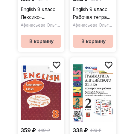
English 8 класс
English 9 класс
Лексико-
Рабочая тетрадь
грамматический
Афанасьева Ольга Васильевна
Углубленный
Афанасьева Ольга Васильевна
практикум. ФГОС
уровень. ФГОС
В корзину
В корзину
359 ₽
338 ₽
449 ₽
423 ₽