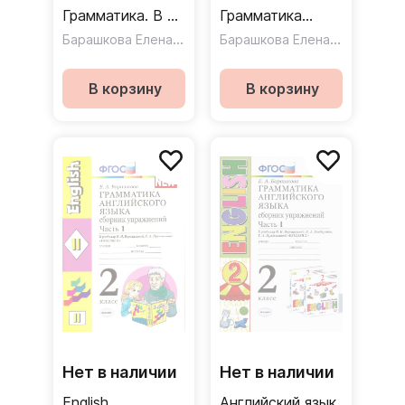
Грамматика. В 2-
Грамматика
х частях. Часть 1
Барашкова Елена Александровна
Книга для
Барашкова Елена Александровна
/ Сборник
родителей к
упражнений к
учебнику И.Н.
В корзину
В корзину
учебнику И.Н.
Верещагиной и
Верещагиной и
др.
др.
Нет в наличии
Нет в наличии
English
Английский язык.