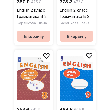
380 ₽
378 ₽
475 ₽
472 ₽
English 2 класс
English 2 класс
Грамматика В 2-
Грамматика В 2-
х частях Сборник
Барашкова Елена Александровна
х частях. Часть 1
Барашкова Елена Александровна
упражнений к
Сборник
учебнику И. Н.
упражнений к
В корзину
В корзину
Верещагиной
учебнику И. Н.
Верещагиной.
353 ₽
484 ₽
441 ₽
605 ₽