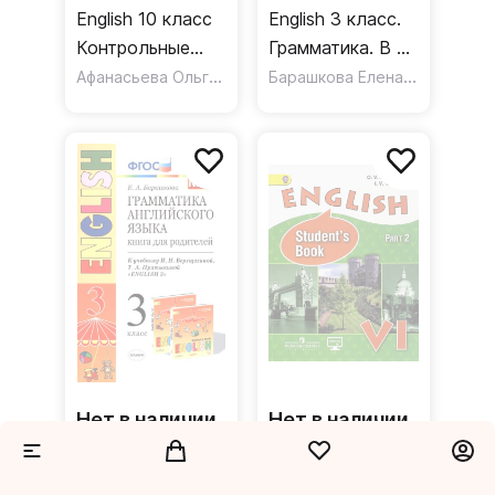
English 10 класс
English 3 класс.
Контрольные
Грамматика. В 2-
задания
Афанасьева Ольга Васильевна
х частях. Часть 2
Барашкова Елена Александровна
Углубленный
/ Сборник
уровень
упражнений к
учебнику И.Н.
Верещагиной и
др.
Нет в наличии
Нет в наличии
English 3 класс
English 6 класс
Грамматика
Учебник В 2