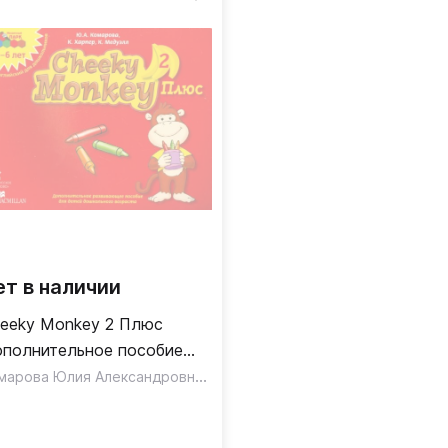
ет в наличии
eeky Monkey 2 Плюс
полнительное пособие
я дошкольников Старшая
,
Комарова Юлия Александровна
,
,
Кэтрин
Медуэлл Клэр
Харпер Кэтрин
Медуэлл Клэр
уппа. 5-6 лет