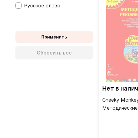
Русское слово
Autonome (C1)
Einstieg (A1)
Grundlagen (A2)
Применить
Mittelstufe (B1)
Сбросить все
Gute Mittelstufe (B2)
Fortgeschrittene (C1)
Acceso (A1)
Plataforma (A2)
Нет в нали
Intermedio (B1)
Cheeky Monke
Методические
Intermedio alto (B2)
рекомендации Старша
Superior (C1)
группа 5-6 ле