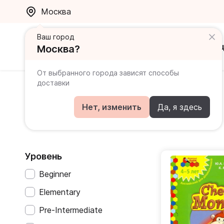
Москва
Ваш город
Каталог
Ак
Москва?
От выбранного города зависят способы
доставки
Главная
Каталог
Английский
Cheeky Monkey
Нет, изменить
Да, я здесь
Cheeky Monkey
Уровень
Beginner
Elementary
Pre-Intermediate