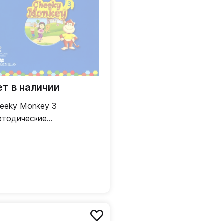
ет в наличии
eeky Monkey 3
тодические
омендации Подготов.
 Клэр
уппа. 6-7 лет