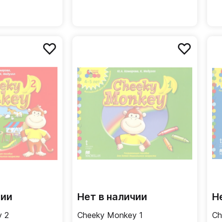
чии
Нет в наличии
Н
y 2
Cheeky Monkey 1
Ch