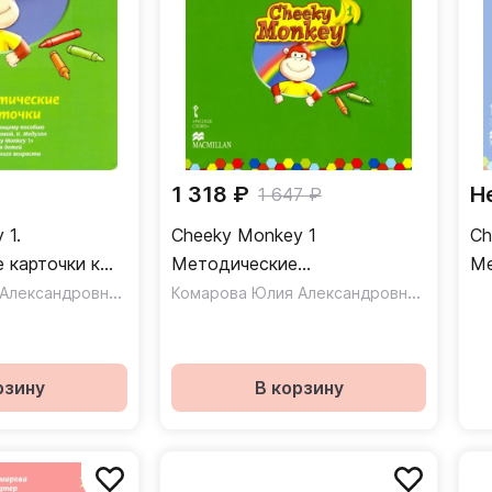
1 318 ₽
Н
1 647 ₽
 1.
Cheeky Monkey 1
Ch
 карточки к
Методические
Ме
 пособию для
Комарова Юлия Александровна
,
рекомендации Средняя
Комарова Юлия Александровна
,
рек
Медуэлл Клэр
Медуэлл
ьного
группа 4-5 лет
гр
рзину
В корзину