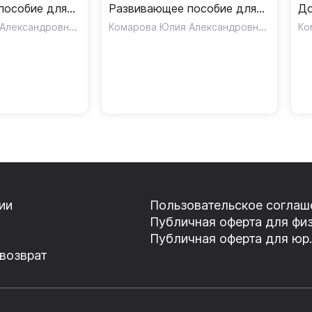
пособие для
Развивающее пособие для
До
 Старшая
Комарова Юлия Александровна
,
дошкольников Средняя
,
Комарова Юлия Александровна
,
дл
Харпер Кэтрин
Медуэлл Клэр
Медуэлл
т
группа 4-5 лет
По
7 
ии
Пользовательское соглаш
Публичная оферта для физ
Публичная оферта для юр.
 возврат