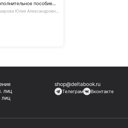
полнительное пособие
я дошкольников
Комарова Юлия Александровна
,
,
 Клэр
Харпер Кэтрин
Медуэлл Клэр
дготовительная группа 6-
лет
ение
shop@deltabook.ru
. лиц
Телеграм
Вконтакте
 лиц