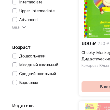
Intermediate
Upper-Intermediate
Advanced
Еще
Неадаптированные
Base (A1)
600 ₽
750 ₽
Elementare (A2)
Возраст
Cheeky Monkey
Intermedio (B1)
Дошкольники
Дидактические
Intermedio Superiore (B2)
Младший школьный
развивающему
детей дошкол
Avanzato (C1)
Средний школьный
возраста
Introductif (A1)
Взрослые
В ко
Intermediaire (A2)
Seuil (B1)
Издатель
Avance (B2)