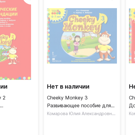
чии
Нет в наличии
Н
y 2
Cheeky Monkey 3
Ch
Развивающее пособие для
До
я
дошкольников
Комарова Юлия Александровна
,
дл
Харпер 
т
Подготовительная группа 6-
гр
7 лет