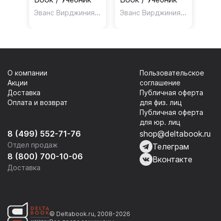
Эванс Вирджиния
,
Эванс Вирджиния
,
Gray Elizabeth
Gray Eliza
О компании
Пользовательское
Акции
соглашение
Доставка
Публичная оферта
Оплата и возврат
для физ. лиц
Публичная оферта
для юр. лиц
8 (499) 552-71-76
shop@deltabook.ru
Отдел продаж
Телеграм
8 (800) 700-10-06
Вконтакте
Доставка
© Deltabook.ru, 2008-2026