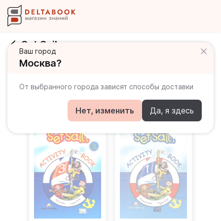
Set Sail
Ваш город
Москва?
Развернуть
От выбранного города зависят способы доставки
Все товары
Beginner
Ele
Нет, изменить
Да, я здесь