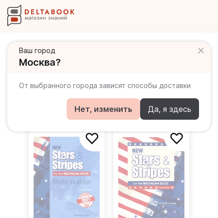
Ваш город
Москва?
New Stars & Stripes Michigan Ecce
Популярное
По новизне
По убыванию цены
От выбранного города зависят способы доставки
По возрастанию цены
Нет, изменить
Да, я здесь
Фильтры