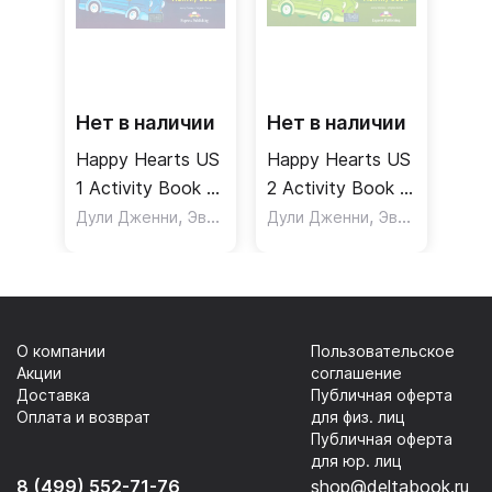
Нет в наличии
Нет в наличии
Happy Hearts US
Happy Hearts US
1 Activity Book /
2 Activity Book /
Рабочая тетрадь
,
Рабочая тетрадь
,
Дули Дженни
Эванс Вирджиния
Дули Дженни
Эванс Вирджиния
О компании
Пользовательское
Акции
соглашение
Доставка
Публичная оферта
Оплата и возврат
для физ. лиц
Публичная оферта
для юр. лиц
8 (499) 552-71-76
shop@deltabook.ru