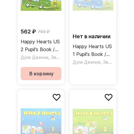
Проведение уроков сопровождается песнями,
играми, весёлым общением с учителем в компании
главного героя, кота Кенни.
562 ₽
703 ₽
Нет в наличии
Happy Hearts US
Happy Hearts US
2 Pupil's Book /
1 Pupil's Book /
Учебник
,
Дули Дженни
Эванс Вирджиния
Учебник
,
Дули Дженни
Эванс Вирджиния
В корзину