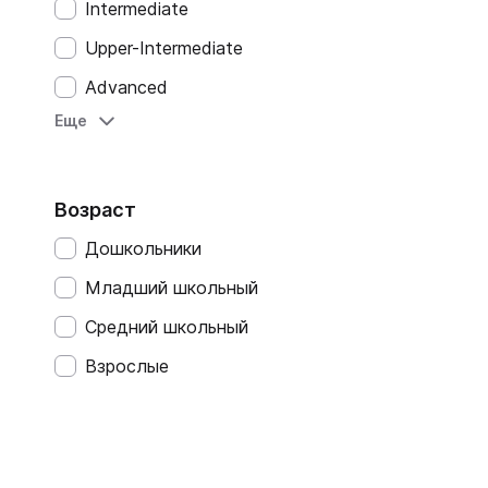
Intermediate
Upper-Intermediate
Advanced
Еще
Неадаптированные
Base (A1)
Elementare (A2)
Возраст
Intermedio (B1)
Дошкольники
Intermedio Superiore (B2)
Младший школьный
Avanzato (C1)
Средний школьный
Introductif (A1)
Взрослые
Intermediaire (A2)
Seuil (B1)
Avance (B2)