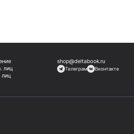
ение
shop@deltabook.ru
. лиц
Телеграм
Вконтакте
 лиц