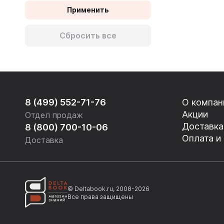
Применить
Autonome (C1)
Einstieg (A1)
Сбросить все
Grundlagen (A2)
Mittelstufe (B1)
Gute Mittelstufe (B2)
8 (499) 552-71-76
О компан
Fortgeschrittene (C1)
Акции
Отдел продаж
Acceso (A1)
Доставка
8 (800) 700-10-06
Оплата и
Доставка
Plataforma (A2)
Intermedio (B1)
Intermedio alto (B2)
© Deltabook.ru, 2008-2026
Superior (C1)
Все права защищены