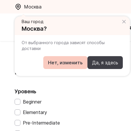
Москва
Ваш город
Каталог
Ак
Москва?
От выбранного города зависят способы
доставки
Главная
Каталог
First Emotions
Нет, изменить
Да, я здесь
First Emotions
Уровень
Beginner
Elementary
Pre-Intermediate