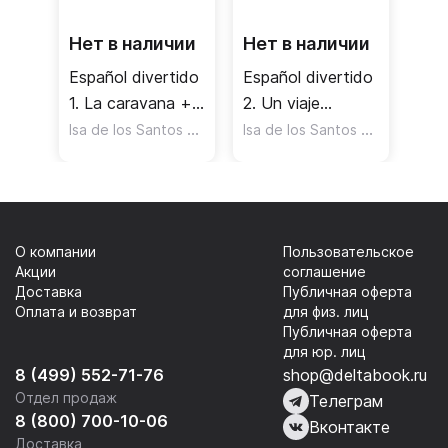
Нет в наличии
Нет в наличии
Español divertido
Español divertido
1. La caravana +
2. Un viaje
CD
Isa de los Santos David
,
inolvidable + CD
Isa de los Santos David
,
,
Marin Mora Emilio Jose
Riva Fe
Ferna
О компании
Пользовательское
Акции
соглашение
Доставка
Публичная оферта
Оплата и возврат
для физ. лиц
Публичная оферта
для юр. лиц
8 (499) 552-71-76
shop@deltabook.ru
Отдел продаж
Телеграм
8 (800) 700-10-06
Вконтакте
Доставка