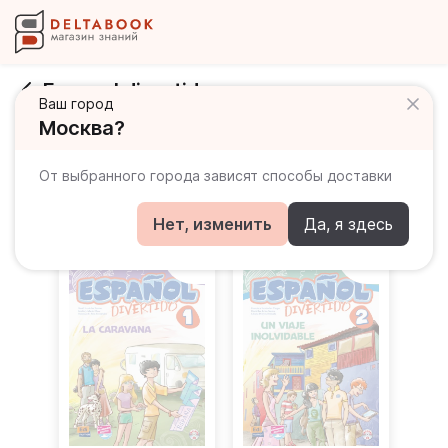
Espanol divertido
Ваш город
Москва?
Развернуть
От выбранного города зависят способы доставки
Все товары
Acceso (A1)
Plata
Нет, изменить
Да, я здесь