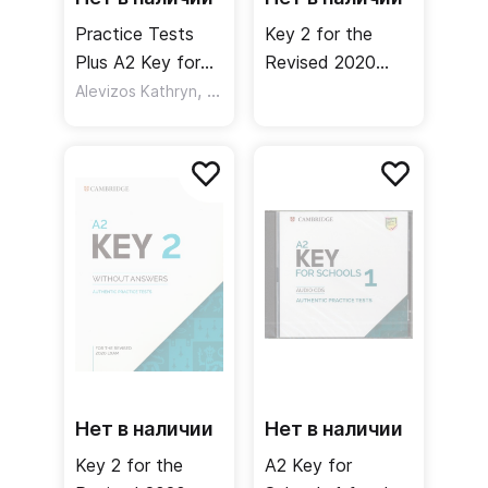
Practice Tests
Key 2 for the
Plus A2 Key for
Revised 2020
Schools + Key /
,
Exam. Student's
,
Alevizos Kathryn
Kosta Joanna
Ashton Sharon
Тесты + ответы
Book + Answers
+ Audio +
Resource Bank /
Учебник +
ответы +
онлайн-ресурсы
Нет в наличии
Нет в наличии
Key 2 for the
А2 Key for