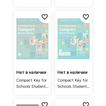
Book / Книга для
Pack / Учебник +
учителя
рабочая тетрадь
Нет в наличии
Нет в наличии
Compact Key for
Compact Key for
Schools Student's
Schools Student's
Book + CD-ROM
Book + CD-ROM
/ Учебник
+ Testbank /
Учебник + тесты