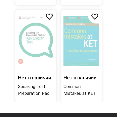
Teacher's Book /
for KET for
Книга для
Schools + DVD
учителя
Нет в наличии
Нет в наличии
Speaking Test
Common
Preparation Pack
Mistakes at KET
for KET + DVD