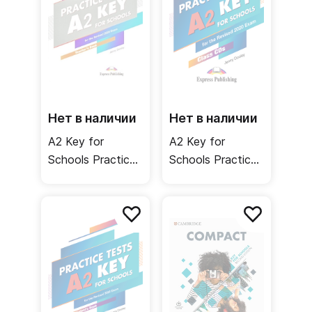
Нет в наличии
Нет в наличии
A2 Key for
A2 Key for
Schools Practice
Schools Practice
Tests Teacher's
Tests Class CDs /
Book / Книга для
Аудиодиски
учителя