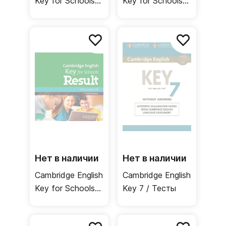
Key for Schools
Key for Schools
Result Teacher's
Result Student's
Pack + DVD /
Book / Учебник
Книга для
учителя
Нет в наличии
Нет в наличии
Cambridge English
Cambridge English
Key for Schools
Key 7 / Тесты
Result Class
Audio CD /