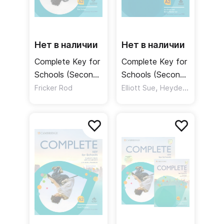
Нет в наличии
Нет в наличии
Complete Key for
Complete Key for
Schools (Second
Schools (Second
Edition) Teacher's
Edition)
,
Fricker Rod
Elliott Sue
Heyderman Emma
Book +
Workbook
Downloadable
without Answers
Class Audio /
+ Audio
Книга для
Download /
учителя +
Рабочая тетрадь
аудио-онлайн
без ответов +
аудио-онлайн