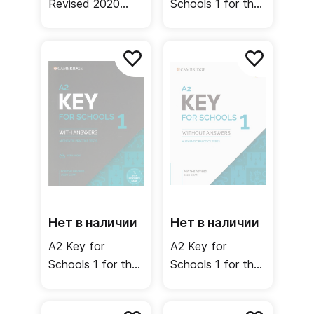
Revised 2020
Schools 1 for the
Exam. A2.
Revised 2020
Student's Book
Exam. Authentic
without Answers /
Practice Tests
Учебник без
(CD) /
ответов
Аудиодиски
Нет в наличии
Нет в наличии
A2 Key for
А2 Key for
Schools 1 for the
Schools 1 for the
Revised 2020
Revised 2020
Exam. Student's
Exam Student's