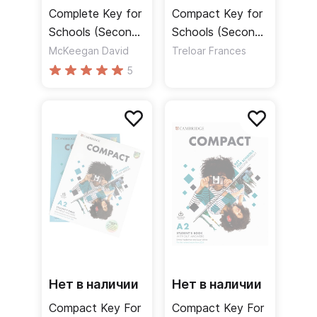
Complete Key for
Compact Key for
Schools (Second
Schools (Second
Edition) Student's
Edition)
McKeegan David
Treloar Frances
Book without
Workbook +
5
Answers + Online
Audio / Рабочая
Practice /
тетрадь
Учебник без
ответов +
онлайн-практика
Нет в наличии
Нет в наличии
Compact Key For
Compact Key For