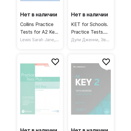
Нет в наличии
Нет в наличии
Collins Practice
KET for Schools.
Tests for A2 Key
Practice Tests.
for Schools /
,
Student's Book
,
Lewis Sarah Jane
McMahon Patrick
Дули Дженни
Эванс Вирджиния
Сборник тестов
Нет в наличии
Нет в наличии