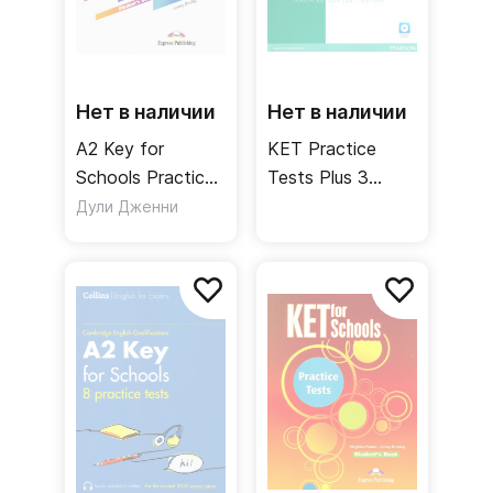
Нет в наличии
Нет в наличии
A2 Key for
KET Practice
Schools Practice
Tests Plus 3
Tests Student's
Students' Book +
Дули Дженни
Book / Учебник
Key + Access
Code +Multi-
ROM / Учебник +
ответы + код
доступа