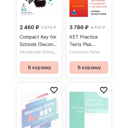
2 460 ₽
3 786 ₽
3 075 ₽
4 732 ₽
Compact Key for
KET Practice
Schools (Second
Tests Plus
Edition) Teacher's
,
Students' Book /
Heyderman Emma
Smith Jessica
Lucantoni Peter
Book + Class
Учебник
Audio Download /
В корзину
В корзину
Книга для
учителя + аудио
к учебнику