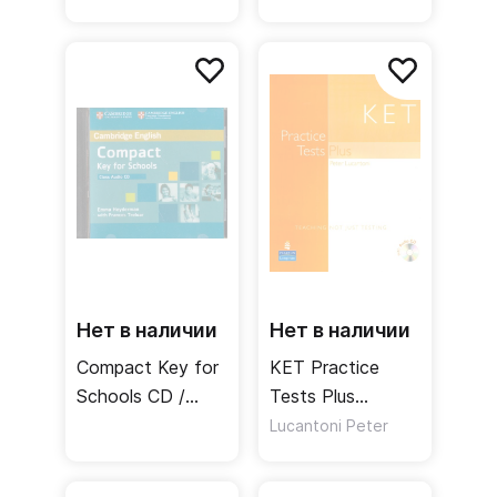
Answer Key with
Key with Audio.
Audio
Comprehensive
Photocopiable
Exam Practice for
Exam Resources
Students
Нет в наличии
Нет в наличии
Compact Key for
KET Practice
Schools CD /
Tests Plus
Аудиодиск
Students’ Book +
Lucantoni Peter
CD / Учебник +
CD