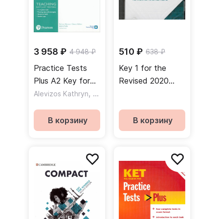
3 958 ₽
510 ₽
4 948 ₽
638 ₽
Practice Tests
Key 1 for the
Plus A2 Key for
Revised 2020
Schools / Тесты
,
Exam. A2 (CD) /
,
Alevizos Kathryn
Kosta Joanna
Ashton Sharon
Аудиодиски
В корзину
В корзину