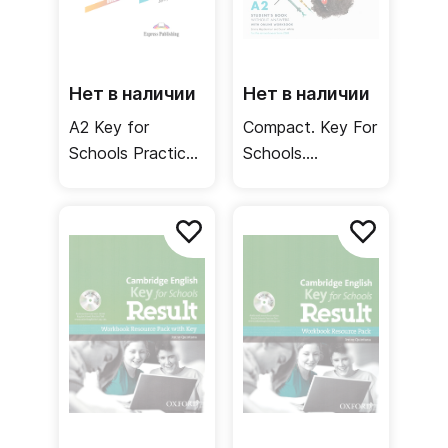
Нет в наличии
Нет в наличии
A2 Key for
Compact. Key For
Schools Practice
Schools.
Tests Student's
Student's Book
Book / Учебник
without Answers
with Online
Workbook