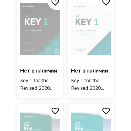
Book + Answers
Book without
+ Audio +
Answers /
Resource Bank /
Учебник без
Учебник +
ответов
ответы +
онлайн-ресурсы
Нет в наличии
Нет в наличии
Key 1 for the
Key 1 for the
Revised 2020
Revised 2020
Exam. Student's
Exam. A2.
Book + Answers
Student's Book
+ Audio +
without Answers /
Resource Bank /
Учебник без
Учебник +
ответов