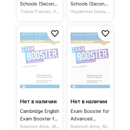
Schools (Second
Schools (Second
Edition)
,
Edition) Student's
,
,
Treloar Frances
Heyderman Emma
Heyderman Emma
White Susan
White Susa
Student`s book
Book without
without answers
answers + Online
+ Online Practice
Practice /
+ Workbook /
Учебник +
Учебник +
онлайн-практика
онлайн-практика
+ рабочая
тетрадь
Нет в наличии
Нет в наличии
Cambridge English
Exam Booster for
Exam Booster for
Advanced
Advanced with
,
without Answer
,
,
Robinson Anne
Allsop Carole
Robinson Anne
Little Mark
Allsop Carole