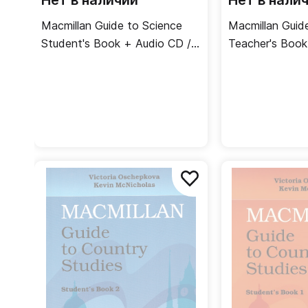
Нет в наличии
Нет в нали
Macmillan Guide to Science
Macmillan Guid
Student's Book + Audio CD /
Teacher's Book
Учебник
учителя