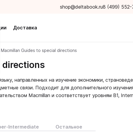
shop@deltabook.ru
8 (499) 552-
ции
Доставка
Macmillan Guides to special directions
 directions
языку, направленных на изучение экономики, страноведе
дметные связи. Подходит для дополнительного изучения
тельством Macmillan и соответствует уровням B1, Interm
ие области для расширения знаний
er-Intermediate
Остальное