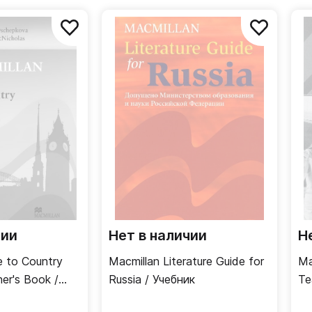
итература.
м, как дополнительный материал для изучения английск
 деятельности для пополнения словарного запаса. Посо
, что дает возможность студенту развивать навыки гов
чии
Нет в наличии
Н
e to Country
Macmillan Literature Guide for
Ma
er's Book /
Russia / Учебник
Te
теля
уч