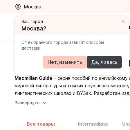
Москва
Ваш город
Каталог
Ак
Москва?
От выбранного города зависят способы
доставки
Главная
Каталог
Страноведение на английском
Macmillan Guides to special
Нет, изменить
Да, я здесь
Macmillan Guide
– серия пособий по английскому 
мировой литературы и точных наук через межпре
лингвистических школах и ВУЗах. Разработан изда
Macmillan Guide предлагает так
B2, Upper-Intermediate по шкале CEFR.
Развернуть
учащихся, как:
Guide to Economics - экономическая теория;
Guide to Country Studies - страноведение;
Все товары
Intermediate
Upp