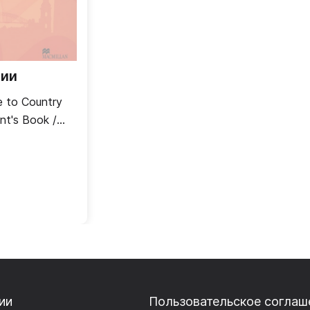
чии
e to Country
nt's Book /
ии
Пользовательское соглаш