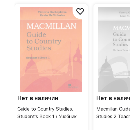
Guide to Science - химия, биология, физика;
Macmillan Guide
Literature Guide for Russia - художественная л
подойдет школьникам и студента
так и начинающим специалистам в разных сферах
же сопровождаются дисками с аудио материалами
чтения, аудирования и письма.
Нет в наличии
Нет в нали
Guide to Country Studies.
Macmillan Guid
Student's Book 1 / Учебник
Studies 2 Teach
Книга для учи