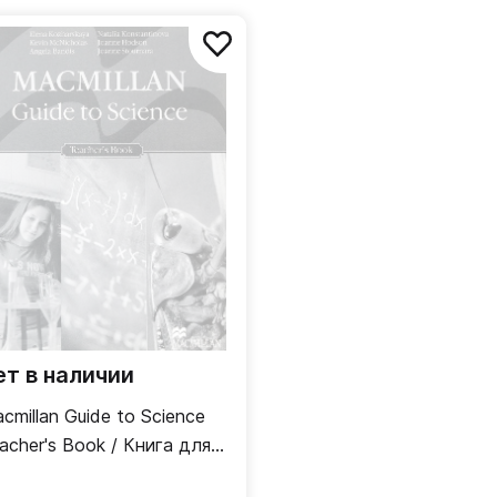
ого языка,
бия так
орения,
ет в наличии
cmillan Guide to Science
acher's Book / Книга для
ителя