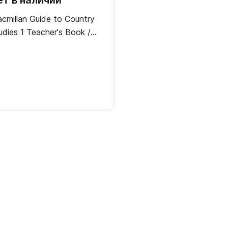
ет в наличии
cmillan Guide to Country
udies 1 Teacher's Book /
ига для учителя