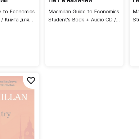
чии
Нет в наличии
Н
e to Economics
Macmillan Guide to Economics
Ma
 / Книга для
Student's Book + Audio CD /
St
Учебник
Кн