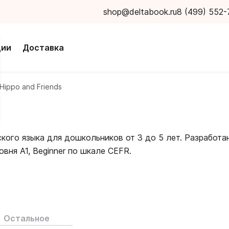
shop@deltabook.ru
8 (499) 552-
ции
Доставка
Hippo and Friends
ского языка для дошкольников от 3 до 5 лет. Разработа
вня A1, Beginner по шкале CEFR.
 историях и песенках главных героев Бегемота, Обезьян
 дружественную обстановку. Приключения героев
 подается в виде групповых и подвижных игр, которые
Остальное