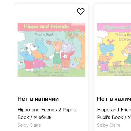
Hippo and Friends
направлен на отработку навыко
последующего изучения английского языка.
Нет в наличии
Нет в нали
Hippo and Friends 2 Pupil's
Hippo and Frien
Book / Учебник
Pupil's Book / 
Selby Claire
Selby Claire