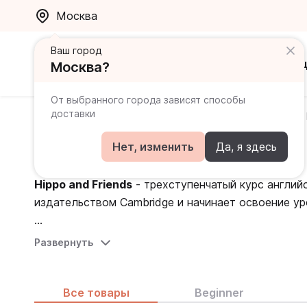
Москва
Ваш город
Каталог
Ак
Москва?
От выбранного города зависят способы
доставки
Главная
Каталог
Учебники общего английского
Hippo and Friends
Нет, изменить
Да, я здесь
Hippo and Friends
- трехступенчатый курс англий
издательством Cambridge и начинает освоение уро
Линейка
Hippo and Friends
построена на забавных
Развернуть
Собачки и Кошки, которые настраивают детей на
проиллюстрированы яркими картинками. Материал
мелкую моторику.
Все товары
Beginner