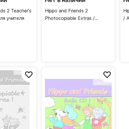
чии
Нет в наличии
Н
nds 2 Teacher's
Hippo and Friends 2
Hi
для учителя
Photocopiable Extras /
/ 
Дополнительные материалы
для учителя