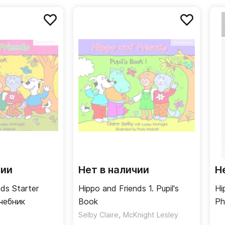
в говорения, письма и аудирования, необходимые для
чии
Нет в наличии
Н
ds Starter
Hippo and Friends 1. Pupil's
Hi
Учебник
Book
Ph
,
До
Selby Claire
McKnight Lesley