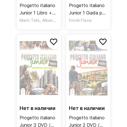
Progetto italiano
Progetto italiano
Junior 1 Libro +
Junior 1 Guida per
Quarderno +
,
l'insegnante /
Marin Telis
Albano A.
Fornili Flavia
Audio CD /
Книга для
Учебник +
учителя
рабочая тетрадь
+ аудиодиск
Нет в наличии
Нет в наличии
Progetto italiano
Progetto italiano
Junior 3 DVD /
Junior 2 DVD /