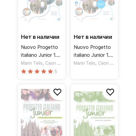
Нет в наличии
Нет в наличии
Nuovo Progetto
Nuovo Progetto
italiano Junior 1.
italiano Junior 1.
Libro di classe e
,
Edizione per
,
Marin Telis
Caon Fabio
Marin Telis
Caon Fabio
Quaderno degli
insegnanti + CD
5
esercizi / Учебник
+ DVD Video /
+ рабочая
Книга для
тетрадь
учителя + CD +
DVD