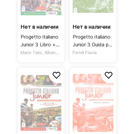
Нет в наличии
Нет в наличии
Progetto italiano
Progetto italiano
Junior 3 Libro +
Junior 3 Guida per
Quarderno +
,
l'insegnante /
Marin Telis
Albano A.
Fornili Flavia
Audio CD /
Книга для
Учебник +
учителя
рабочая тетрадь
+ аудиодиск