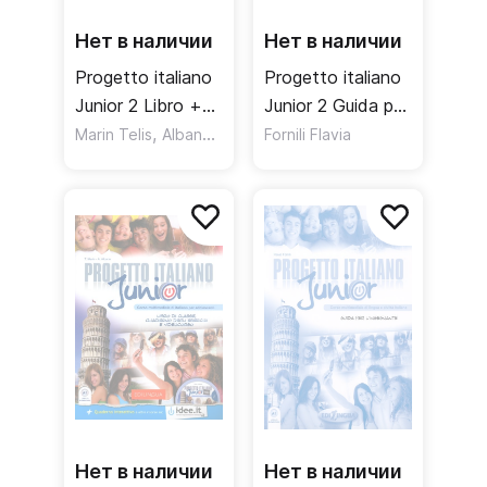
Нет в наличии
Нет в наличии
Progetto italiano
Progetto italiano
Junior 2 Libro +
Junior 2 Guida per
Quarderno +
,
l'insegnante /
Marin Telis
Albano A.
Fornili Flavia
Audio CD /
Книга для
Учебник +
учителя
рабочая тетрадь
+ аудиодиск
Нет в наличии
Нет в наличии