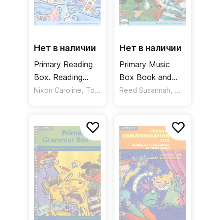
Нет в наличии
Нет в наличии
Primary Reading
Primary Music
Box. Reading
Box Book and
activities and
,
Audio CD Pack
,
Nixon Caroline
Tomlinson Michael
Reed Susannah
Will Sab
puzzles for
younger learners