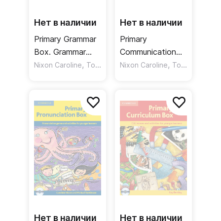
Нет в наличии
Нет в наличии
Primary Grammar
Primary
Box. Grammar
Communication
Games and
,
Box. Reading
,
Nixon Caroline
Tomlinson Michael
Nixon Caroline
Tomlinson Michael
Activities for
activities and
Younger Learners
puzzles for
younger learners
Нет в наличии
Нет в наличии