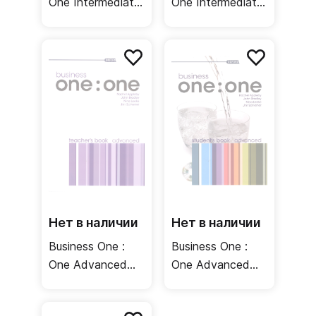
One Intermediate
One Intermediate
Student's Book +
Class CDs /
Multi-ROM /
Аудиодиски
Учебник
Нет в наличии
Нет в наличии
Business One :
Business One :
One Advanced
One Advanced
Teacher's Book /
Student's Book +
Книга для
Multi-ROM /