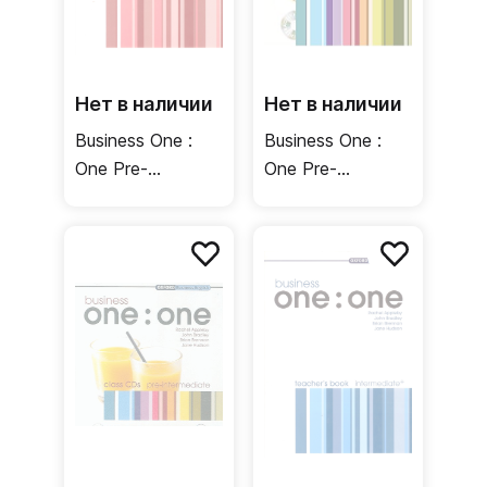
Нет в наличии
Нет в наличии
Business One :
Business One :
One Pre-
One Pre-
Intermediate
Intermediate
Teacher's Book /
Student's Book +
Книга для
MultiROM /
учителя
Учебник