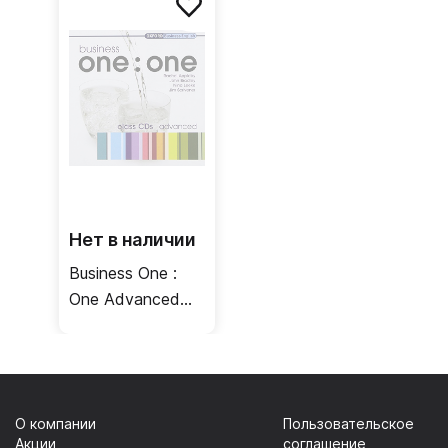
учителя
Учебник
Нет в наличии
Business One :
One Advanced
Class CDs /
Аудиодиски
О компании
Пользовательское
Акции
соглашение