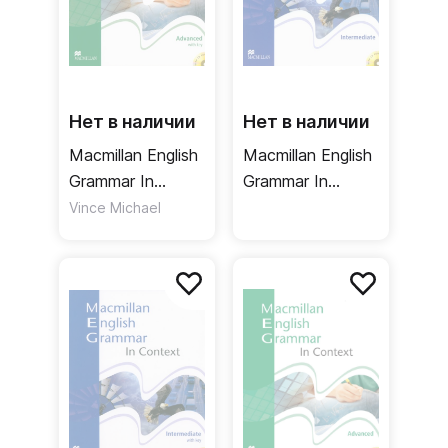
теоретический материал, так и практические
задания, направленные на закрепления изученного.
Линейка охватывает широкий спектр тем, включая
искусство, науку, технику, географию, социологию.
Нет в наличии
Нет в наличии
Macmillan English
Macmillan English
Grammar In
Grammar In
Context
Context
Vince Michael
Advanced + key /
Intermediate /
Учебник +
Учебник
ответы