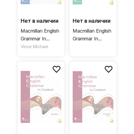
Нет в наличии
Нет в наличии
Macmillan English
Macmillan English
Grammar In
Grammar In
Context
Context
Vince Michael
Intermediate +
Advanced /
key / Учебник +
Учебник
ответы