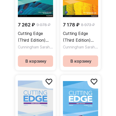
7 262 ₽
7 178 ₽
9 078 ₽
8 973 ₽
Cutting Edge
Cutting Edge
(Third Edition)
(Third Edition)
Pre-Intermediate
Cunningham Sarah
,
Intermediate
,
Cunningham Sarah
,
Moor Peter
Crace Araminta
Moor Pete
Students' Book +
Students' Book +
MyEnglishLab +
MyEnglishLab +
В корзину
В корзину
DVD / Учебник +
DVD / Учебник +
онлайн-код +
онлайн-код +
DVD
DVD