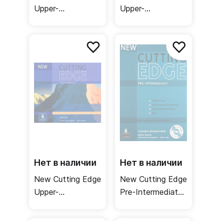
Upper-
Upper-
Intermediate
Intermediate
Student's Book /
Student's CDs /
Учебник
Аудиодиски к
рабочей тетради
Нет в наличии
Нет в наличии
New Cutting Edge
New Cutting Edge
Upper-
Pre-Intermediate
Intermediate
Teacher's
Class CDs /
Resource Book +