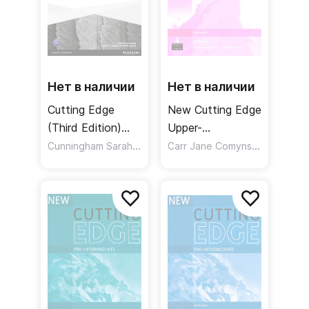
Нет в наличии
Нет в наличии
Cutting Edge
New Cutting Edge
(Third Edition)
Upper-
Intermediate
Cunningham Sarah
,
Intermediate
,
Carr Jane Comyns
,
Moor Peter
Williams Damian
Eales Fran
Teacher's Book
Workbook + Key /
Resource Disc
Рабочая тетрадь
Pack / Книга для
+ ответы
учителя + CD