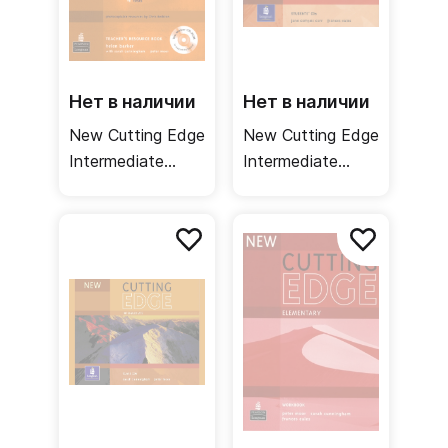
Нет в наличии
Нет в наличии
New Cutting Edge
New Cutting Edge
Intermediate
Intermediate
Teacher's
Student's CDs /
Resource Book +
Аудиодиски к
Test Master CD-
рабочей тетради
ROM / Книга для
учителя