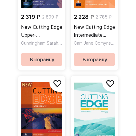
2 319 ₽
2 228 ₽
2 899 ₽
2 785 ₽
New Cutting Edge
New Cutting Edge
Upper-
Intermediate
Intermediate
Cunningham Sarah
,
Workbook /
Carr Jane Comyns
,
Moor Peter
Eales Fran
Students Book +
Рабочая тетрадь
CD-ROM /
В корзину
В корзину
Учебник + CD