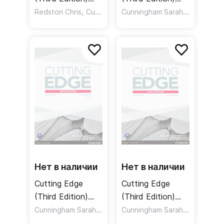
Starter Workbook
,
Starter Teacher's
,
Cunningham Sarah
,
Redston Chris
Cunningham Sarah
Moor Peter
Moor Pete
/ Рабочая
Resource Book +
тетрадь
Resource Disc
Pack/ Книга для
учителя
Нет в наличии
Нет в наличии
Cutting Edge
Cutting Edge
(Third Edition)
(Third Edition)
Advanced
Cunningham Sarah
,
Advanced
,
Cunningham Sarah
,
Moor Peter
Williams Damian
Moor Pete
Workbook + Key /
Workbook