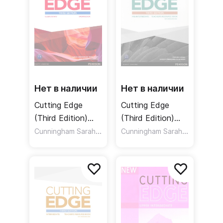
Нет в наличии
Нет в наличии
Cutting Edge
Cutting Edge
(Third Edition)
(Third Edition)
Elementary
Cunningham Sarah
,
Pre-Intermediate
,
Cunningham Sarah
,
Moor Peter
Cosgrove Anthony
Moor Pete
Workbook /
Teacher's Book
Рабочая тетрадь
Resource Disc
Pack / Книга для
учителя + CD