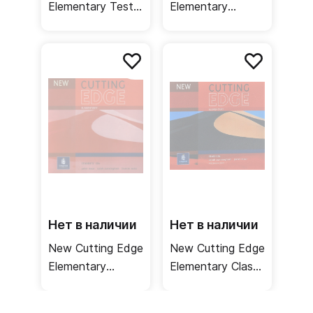
Elementary Tests
Elementary
/ Тесты
Teacher's
Resource Book +
Test Master CD-
ROM / Книга для
учителя
Нет в наличии
Нет в наличии
New Cutting Edge
New Cutting Edge
Elementary
Elementary Class
Student's CDs /
CDs /
Аудиодиски к
Аудиодиски к