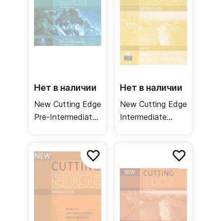
Нет в наличии
Нет в наличии
New Cutting Edge
New Cutting Edge
Pre-Intermediate
Intermediate
Class CDs /
Workbook + key /
Аудиодиски к
Рабочая тетрадь
учебнику
+ ответы