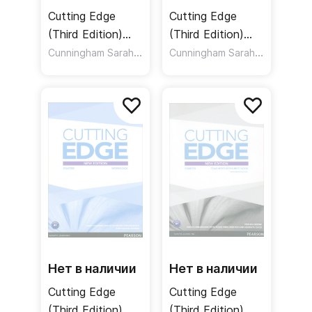
Cutting Edge
Cutting Edge
(Third Edition)
(Third Edition)
Elementary
Cunningham Sarah
,
Advanced
,
Cunningham Sarah
,
Moor Peter
Crace Araminta
Moor Pete
Students' Book +
Students' Book +
MyEnglishLab +
MyEnglishLab +
DVD / Учебник +
DVD / Учебник +
онлайн-код +
онлайн-код +
DVD
DVD
Нет в наличии
Нет в наличии
Cutting Edge
Cutting Edge
(Third Edition)
(Third Edition)