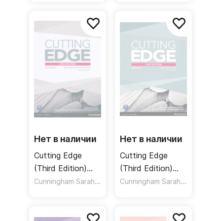
Рабочая тетрадь
without Key /
+ ответы
Рабочая тетрадь
без ответов
Нет в наличии
Нет в наличии
Cutting Edge
Cutting Edge
(Third Edition)
(Third Edition)
Advanced
Cunningham Sarah
,
Advanced
,
Cunningham Sarah
,
Moor Peter
Williams Damian
Moor Pete
Teacher's Book
Students' Book +
Resource Disc
DVD / Учебник +
Pack / Книга для
DVD