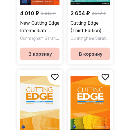
4 010 ₽
2 654 ₽
5 013 ₽
3 317 ₽
New Cutting Edge
Cutting Edge
Intermediate
(Third Edition)
Students Book +
Cunningham Sarah
,
Pre-intermediate
Cunningham Sarah
,
Moon Peter
Moor Pete
CD / Учебник +
Workbook + Key /
CD
Рабочая тетрадь
В корзину
В корзину
+ ответы