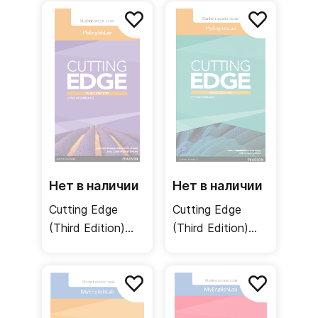
DVD / Учебник +
without Key /
DVD
Рабочая тетрадь
без ответов
Нет в наличии
Нет в наличии
Cutting Edge
Cutting Edge
(Third Edition)
(Third Edition)
Upper-
Pre-Intermediate
Intermediate
MyEnglishLab /
MyEnglishLab /
Онлайн-практика
Онлайн-практика