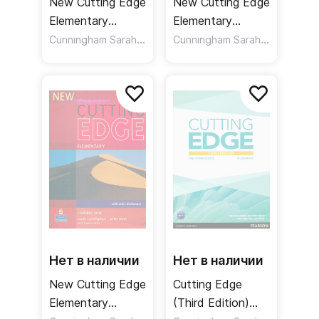
New Cutting Edge
New Cutting Edge
Elementary
Elementary
Workbook + Key /
Cunningham Sarah
,
Students Book +
,
Cunningham Sarah
,
Moor Peter
Eales Frances
Moor Pete
Рабочая тетрадь
CD-ROM /
+ ответы
Учебник + CD
Нет в наличии
Нет в наличии
New Cutting Edge
Cutting Edge
Elementary
(Third Edition)