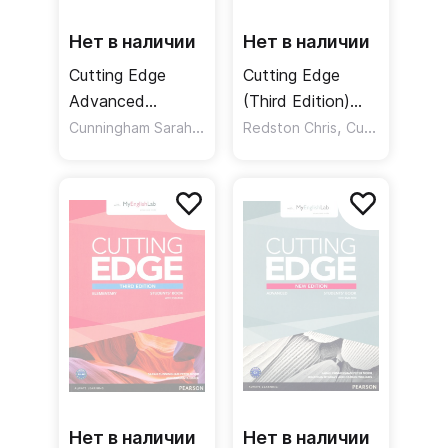
Нет в наличии
Нет в наличии
Cutting Edge
Cutting Edge
Advanced
(Third Edition)
Students Book +
Cunningham Sarah
,
Starter Students'
,
,
Moor Peter
Redston Chris
Carr Jane Comyns
Cunningham Sarah
CD-ROM /
Book +
Учебник + CD
MyEnglishLab +
DVD / Учебник +
онлайн-код +
DVD
Нет в наличии
Нет в наличии