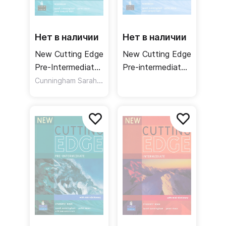
Нет в наличии
Нет в наличии
New Cutting Edge
New Cutting Edge
Pre-Intermediate
Pre-intermediate
Workbook /
Cunningham Sarah
,
Workbook + Key /
,
Moor Peter
Carr Jane Comyns
Рабочая тетрадь
Рабочая тетрадь
+ ответы