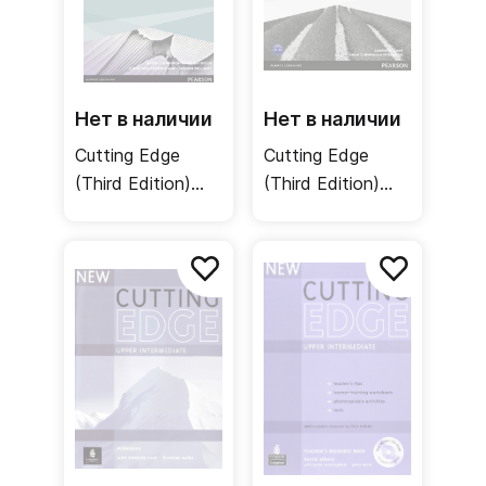
Нет в наличии
Нет в наличии
Cutting Edge
Cutting Edge
(Third Edition)
(Third Edition)
Advanced
Upper-
MyEnglishLab /
Intermediate
Онлайн-практика
Teacher's
Resource Book +
Resource Disc /
Книга для
учителя