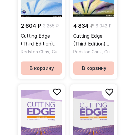
2 604 ₽
4 834 ₽
3 255 ₽
6 042 ₽
Cutting Edge
Cutting Edge
(Third Edition)
(Third Edition)
Starter Workbook
,
Starter Students'
,
,
,
Redston Chris
Cunningham Sarah
Redston Chris
Moor Peter
Cunningham Sarah
Marnie 
+ Key / Рабочая
Book +DVD /
тетрадь +
Учебник + DVD
В корзину
В корзину
ответы