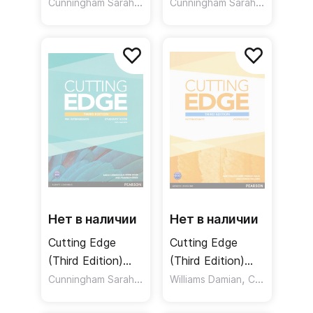
Students Book /
Cunningham Sarah
,
Pre-intermediate
,
Cunningham Sarah
,
Moor Peter
Eales Frances
Moor Pete
Учебник
Workbook
without Key /
Рабочая тетрадь
Нет в наличии
Нет в наличии
Cutting Edge
Cutting Edge
(Third Edition)
(Third Edition)
Pre-Intermediate
Cunningham Sarah
,
Intermediate
,
,
Moor Peter
Williams Damian
Crace Araminta
Carr Jane Comyns
Students' Book +
Workbook