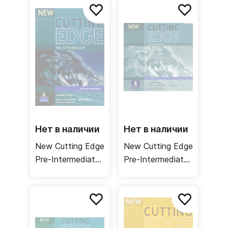
Аудиодиски к
Test Master CD-
учебнику
ROM / Книга для
учителя
Нет в наличии
Нет в наличии
New Cutting Edge
New Cutting Edge
Pre-Intermediate
Pre-Intermediate
Student's Book /
Student's CDs /
Учебник
Аудиодиски к
рабочей тетради