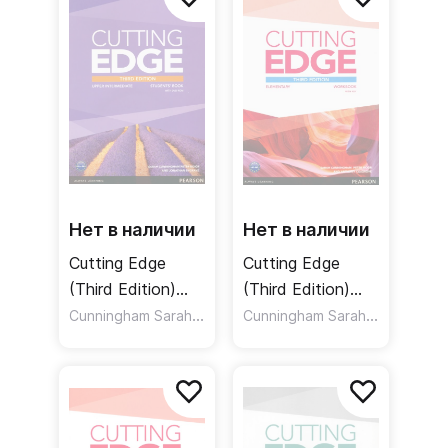
учителя + CD
Нет в наличии
Нет в наличии
Cutting Edge
Cutting Edge
(Third Edition)
(Third Edition)
Upper-
Cunningham Sarah
,
Elementary
,
Cunningham Sarah
,
Moor Peter
Bygrave Jonathan
Moor Pete
Intermediate
Workbook + Key /
Students' Book
Рабочая тетрадь
+DVD / Учебник
+ ответы
+ DVD