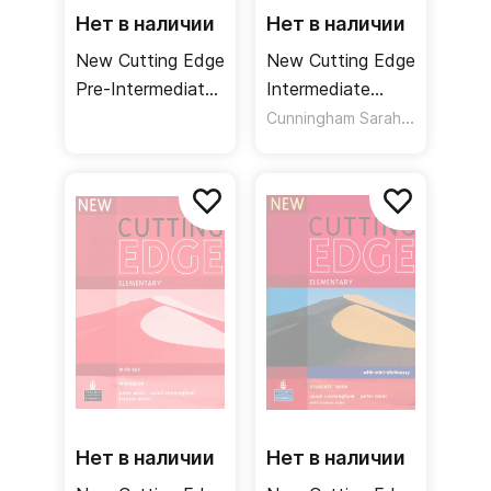
Нет в наличии
Нет в наличии
New Cutting Edge
New Cutting Edge
Pre-Intermediate
Intermediate
Students Book +
Students Book /
Cunningham Sarah
,
Moor Pete
CD-ROM /
Учебник
Учебник + CD
Нет в наличии
Нет в наличии