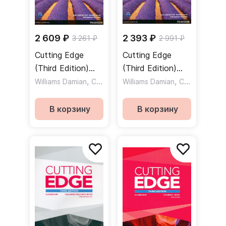
2 609 ₽
2 393 ₽
3 261 ₽
2 991 ₽
Cutting Edge
Cutting Edge
(Third Edition)
(Third Edition)
Upper-
,
Upper-
,
,
Williams Damian
Carr Jane Comyns
Williams Damian
Eales Frances
Carr Jane Comyns
Intermediate
Intermediate
Workbook + key /
Workbook
В корзину
В корзину
Рабочая тетрадь
without key /
+ ответы
Рабочая тетрадь
без ответов