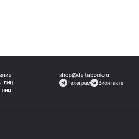
ение
shop@deltabook.ru
. лиц
Телеграм
Вконтакте
 лиц