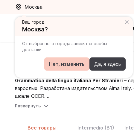
Москва
Ваш город
Каталог
Ак
Москва?
От выбранного города зависят способы
доставки
Главная
Каталог
Грамматика, лексика, произноше
Grammatica della lingua ital
Нет, изменить
Да, я здесь
Grammatica della lingua italiana Per Stranieri
– се
взрослых. Разработана издательством Alma Italy. 
шкале QCER.
Развернуть
Данная линейка предлагает подробные объяснени
как второго иностранного. Большое количество 
пройденный материал.
Grammatica della lingua ita
Все товары
Intermedio (B1)
Int