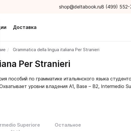
shop@deltabook.ru
8 (499) 552-
ции
Доставка
ние
Grammatica della lingua italiana Per Stranieri
iana Per Stranieri
рия пособий по грамматике итальянского языка студенто
Охватывает уровни владения A1, Base – B2, Intermedio Su
я правил и идеально подходит для изучения итальянско
практических упражнений позволяет комплексно закрепи
liana Per Stranieri
отражает актуальную лексику, незам
ermedio Superiore
Остальное