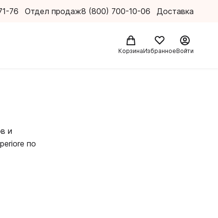
71-76
Отдел продаж
8 (800) 700-10-06
Доставка
Корзина
Избранное
Войти
в и
periore по
го языка
ть
енимую в