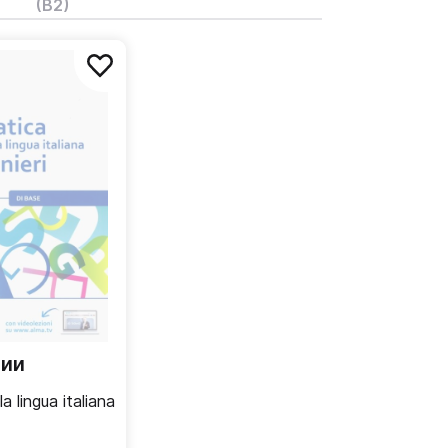
(B2)
чии
 lingua italiana