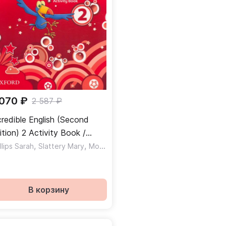
 070 ₽
2 587 ₽
credible English (Second
ition) 2 Activity Book /
бочая тетрадь
,
,
haela
llips Sarah
Slattery Mary
Morgan Michaela
В корзину