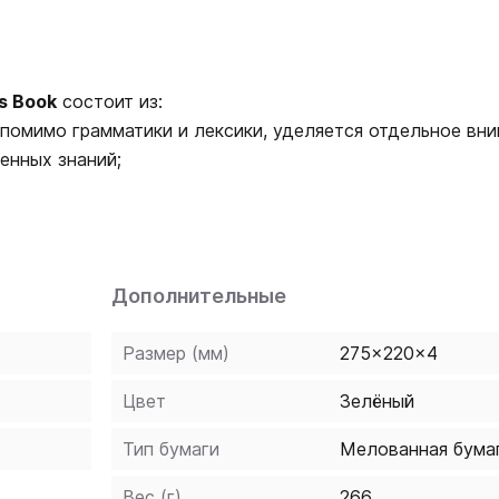
ss Book
состоит из:
 помимо грамматики и лексики, уделяется отдельное вн
енных знаний;
ментами CLIL, представлены материалы, посвященные о
еография, искусство, история, дизайн;
рение пройденного материала;
 для подготовки к экзамену
CYL (Cambridge Young Learne
Дополнительные
Размер (мм)
275x220x4
Цвет
Зелёный
Тип бумаги
Мелованная бума
Вес (г)
266