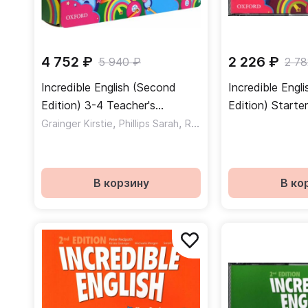
4 752 ₽
2 226 ₽
5 940 ₽
2 78
Incredible English (Second
Incredible Engl
Edition) 3-4 Teacher's
Edition) Starte
Resource Pack /
,
,
CD / Аудиодис
Grainger Kirstie
Phillips Sarah
Redpath Peter
Дополнительные материалы
для преподавателей
В корзину
В ко