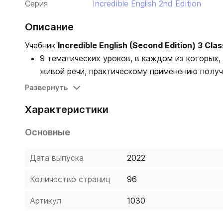
Серия
Incredible English 2nd Edition
Описание
Учебник
Incredible English (Second Edition) 3 Cla
9 тематических уроков, в каждом из которых,
живой речи, практическому применению получ
также каждый урок дополнен рубрикой с эле
Развернуть
предметным областям, таким как математика, г
Характеристики
через каждые три урока упражнения на повто
в конце учебника расположен словарь, тесты
Основные
материалы на тему различных праздников.
Дата выпуска
2022
Количество страниц
96
Артикул
1030