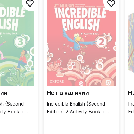
чии
Нет в наличии
Н
ish (Second
Incredible English (Second
In
vity Book +
Edition) 2 Activity Book +
Ed
 / Рабочая
Online Practice / Рабочая
Re
айн-код
тетрадь + онлайн-код
До