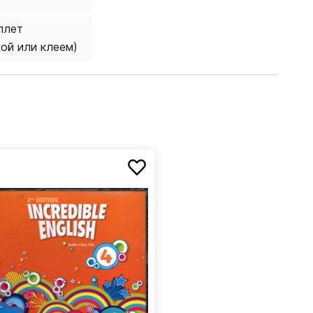
плет
кой или клеем)