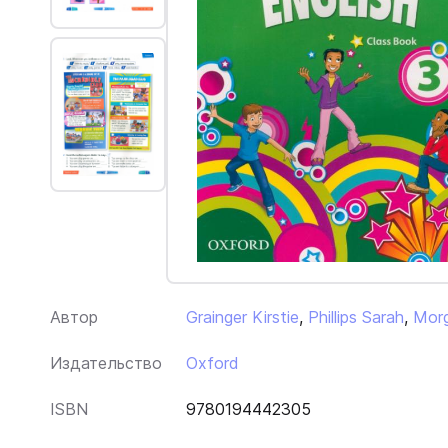
Автор
Grainger Kirstie
,
Phillips Sarah
,
Morg
Издательство
Oxford
ISBN
9780194442305