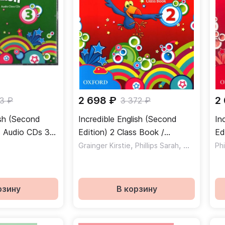
2 698 ₽
2
73 ₽
3 372 ₽
ish (Second
Incredible English (Second
In
s Audio CDs 3
Edition) 2 Class Book /
Ed
 аудиодисков
Учебник
,
,
Ра
Grainger Kirstie
Phillips Sarah
Morgan Mic
Phi
рзину
В корзину