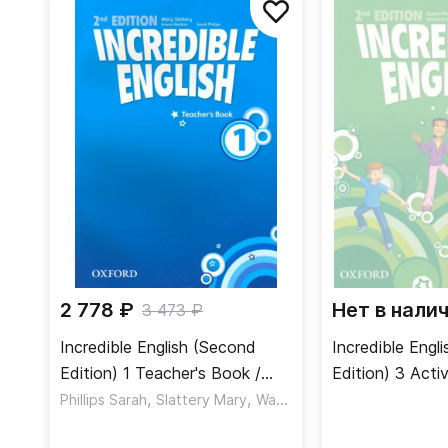
2 778 ₽
Нет в нали
3 473 ₽
Incredible English (Second
Incredible Engl
Edition) 1 Teacher's Book /
Edition) 3 Acti
Книга для учителя
,
,
Online Practice
Phillips Sarah
Slattery Mary
Watkins Emma
тетрадь + онл