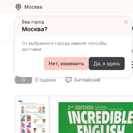
Москва
Ваш город
Каталог
Ак
Москва?
От выбранного города зависят способы
доставки
Главная
Каталог
Incredible English
Incredible Eng
Incredible English (Second 
Нет, изменить
Да, я здесь
0
0 оценок
Английский