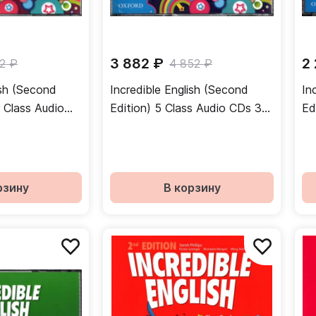
3 882 ₽
2
2 ₽
4 852 ₽
ish (Second
Incredible English (Second
In
r Class Audio
Edition) 5 Class Audio CDs 3
Ed
к
Discs / Набор аудиодисков
Di
рзину
В корзину