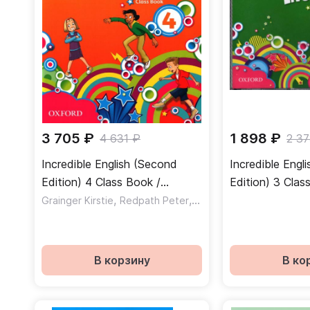
3 705 ₽
1 898 ₽
4 631 ₽
2 3
Incredible English (Second
Incredible Engl
Edition) 4 Class Book /
Edition) 3 Clas
Учебник
,
,
Discs / Набор
Grainger Kirstie
Redpath Peter
Morgan Michaela
В корзину
В ко