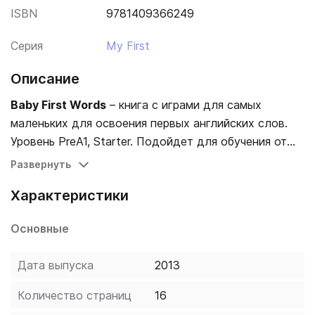
ISBN
9781409366249
Серия
My First
Описание
Baby First Words
– книга с играми для самых
маленьких для освоения первых английских слов.
Уровень PreA1, Starter. Подойдет для обучения от
года. Формат: 130x130x30 мм. Плотный картон.
Развернуть
Характеристики
Помогите вашему малышу познакомиться с его
первыми словами на английском при помощи этой
Основные
интерактивной книжки! Открывающиеся окошки и
тактильные вкладки по-настоящему увлекут
Дата выпуска
2013
ребенка. Идеально подходит для чтения вслух и
способствует раннему распознаванию слов.
Количество страниц
16
Захватывающие картинки и крупный жирный шрифт