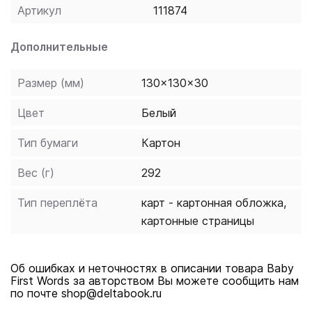
удерживают внимание и пробуждают интерес к
Артикул
111874
исследованию.
Дополнительные
Размер (мм)
130x130x30
Цвет
Белый
Тип бумаги
Картон
Вес (г)
292
Тип переплёта
карт - картонная обложка,
картонные страницы
Об ошибках и неточностях в описании товара Baby
First Words за авторством Вы можете сообщить нам
по почте shop@deltabook.ru