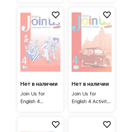
Аудиодиск с
Аудиодиск к
песнями
учебнику
Нет в наличии
Нет в наличии
Join Us for
Join Us for
English 4
English 4 Activity
Language
Book / Рабочая
Portfolio /
тетрадь
Языковое