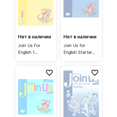
Нет в наличии
Нет в наличии
Join Us For
Join Us for
English 1
English Starter
Teacher's Book /
Songs Audio CD /
Книга для
Аудиодиск с
учителя
песнями