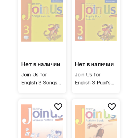
портфолио
Нет в наличии
Нет в наличии
Join Us for
Join Us for
English 3 Songs
English 3 Pupil's
Audio CD /
Book Audio CD /
Аудиодиск с
Аудиодиск к
песнями
учебнику