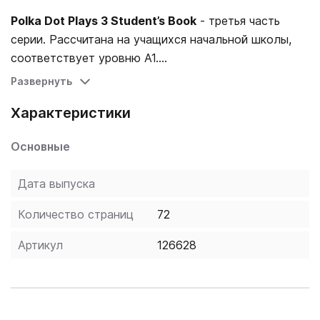
Polka Dot Plays 3 Student’s Book
- третья часть
серии. Рассчитана на учащихся начальной школы,
соответствует уровню A1.
Развернуть
Включает пьесы "The Perfect Son" и "Say Please!".
Характеристики
Они просты в постановке, требуют мало реквизита
и облегчают учителям введение драматического
Основные
искусства в начальной школе.
Дата выпуска
Аудиозаписи пьес доступны в мобильном
приложении.
Количество страниц
72
Книгу для учителя с ответами и методическими
рекомендациями можно скачать на сайте
Артикул
126628
издательства.