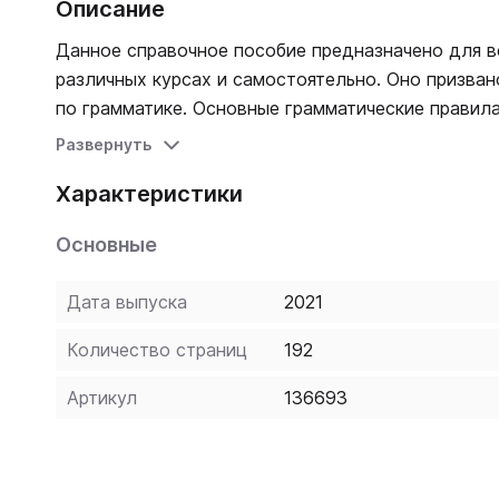
Описание
Данное справочное пособие предназначено для все
различных курсах и самостоятельно. Оно призван
по грамматике. Основные грамматические правила
русском языке, что делает возможным использова
Развернуть
Характеристики
Основные
Дата выпуска
2021
Количество страниц
192
Артикул
136693