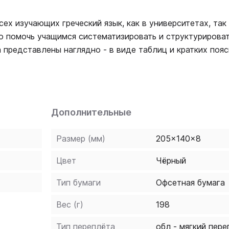
х изучающих греческий язык, как в университетах, так 
о помочь учащимся систематизировать и структурироват
 представлены наглядно - в виде таблиц и кратких пояс
ние пособия на разных этапах обучения.
Дополнительные
Размер (мм)
205x140x8
Цвет
Чёрный
Тип бумаги
Офсетная бумага
Вес (г)
198
Тип переплёта
обл - мягкий пере