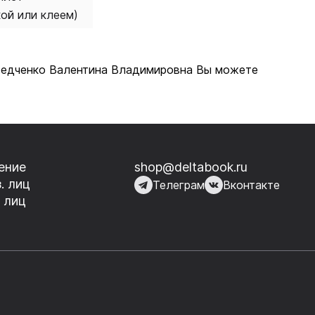
кой или клеем)
м Федченко Валентина Владимировна Вы можете
ение
shop@deltabook.ru
. лиц
Телеграм
Вконтакте
 лиц