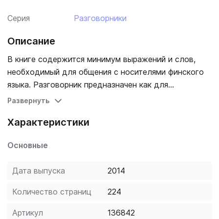
Серия
Разговорники
Описание
В книге содержится минимум выражений и слов,
необходимый для общения с носителями финского
языка. Разговорник предназначен как для
неформального общения во время туристических
Развернуть
поездок, так и для переговоров с иностранными
Характеристики
деловыми партнерами. Книга также может быть
полезна тем, кто отправляется в Финляндию на
Основные
постоянное или временное место жительства.
Дата выпуска
2014
Количество страниц
224
Артикул
136842