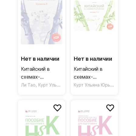
Нет в наличии
Нет в наличии
Китайский в
Китайский в
схемах-
схемах-
паутинках.
,
паутинках.
Курт Ульяна Юрьевна
Ли Тао
Курт Ульяна Юрьевна
Уровень 6
Уровни 1-2