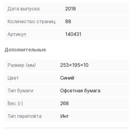
теста HSK 2. Подходит как для занятий с
Дата выпуска
2018
преподавателем, так и для самостоятельной
подготовки.
Количество страниц
88
Артикул
140431
Дополнительные
Размер (мм)
253x195x10
Цвет
Синий
Тип бумаги
Офсетная бумага
Вес (г)
268
Тип переплёта
Инт