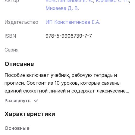
Автор
Константинова Е. А.
,
Юрченко С. П.
,
Михеева Д. В.
Издательство
ИП Константинова Е.А.
ISBN
978-5-9906739-7-7
Серия
Описание
Пособие включает учебник, рабочую тетрадь и
прописи. Состоит из 10 уроков, которые связаны
единой сюжетной линией и содержат лексические и
грамматические материалы, соответствующие 2
Развернуть
уровню HSK; также частично включена лексика 3
Характеристики
уровня. Пособие предназначено для тех, кто
владеет базовыми знаниями китайского языка, и
Основные
может использоваться для подготовки к сдаче