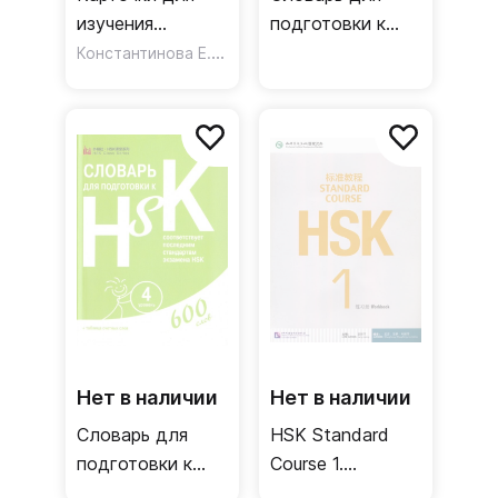
изучения
подготовки к
иероглифов. 150
Константинова Е. А.
HSK. Уровень 5
карточек
соответствующих
второму уровню
HSK. Часть 2
Нет в наличии
Нет в наличии
Словарь для
HSK Standard
подготовки к
Course 1.
HSK. Уровень 4
Workbook