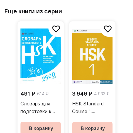
Еще книги из серии
491 ₽
3 946 ₽
614 ₽
4 933 ₽
Словарь для
HSK Standard
подготовки к
Course 1.
HSK. Уровень 6
Student's book
В корзину
В корзину