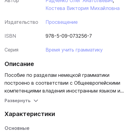
Автор
Радченко Олег Анатольевич
,
Костева Виктория Михайловна
Издательство
Просвещение
ISBN
978-5-09-073256-7
Серия
Время учить грамматику
Описание
Пособие по разделам немецкой грамматики
построено в соответствии с Общеевропейскими
компетенциями владения иностранным языком и
выводит учащихся средней ступени на уровень А1.
Развернуть
Каждый раздел состоит из краткого
Характеристики
теоретического материала с выделением случаев, в
которых русскоязычные ученики особенно часто
Основные
ошибаются, и упражнений-тренировок разного