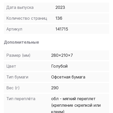
уровня сложности. Набор заданий и упражнений
Дата выпуска
2023
представлен в форме тренировки для
качественного закрепления изученного
Количество страниц
136
грамматического материала. Пособие служит
дополнением к любой из линий УМК, а также
Артикул
141715
подходит для самостоятельного изучения
немецкого языка. Упражнения могут быть
Дополнительные
использованы учителем в качестве тестовых
заданий и для самостоятельной работы.
Размер (мм)
280x210x7
Цвет
Голубой
Тип бумаги
Офсетная бумага
Вес (г)
290
Тип переплёта
обл - мягкий переплет
(крепление скрепкой или
клеем)