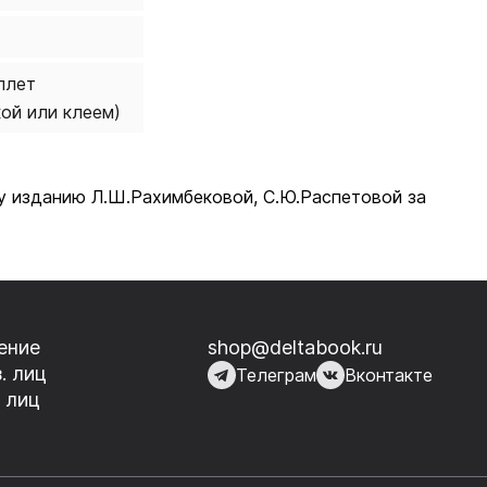
плет
кой или клеем)
му изданию Л.Ш.Рахимбековой, С.Ю.Распетовой за
ение
shop@deltabook.ru
. лиц
Телеграм
Вконтакте
 лиц