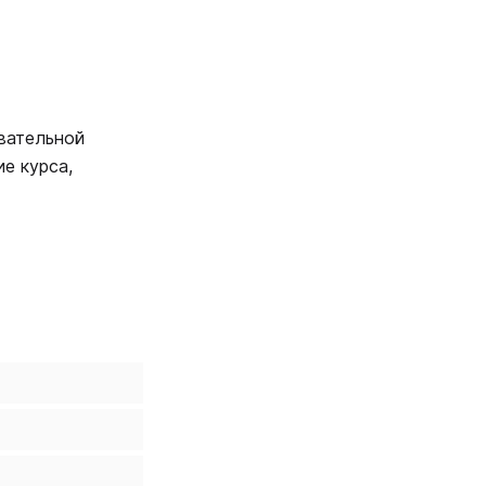
вательной
е курса,