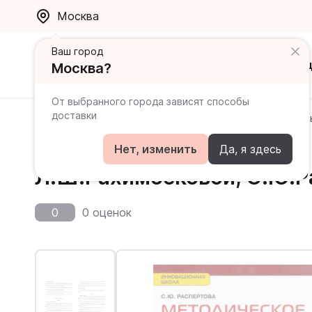
Москва
Ваш город
Каталог
Ак
Москва?
От выбранного города зависят способы
доставки
Главная
Каталог
Преподавателям
Китайский яз
Китайский язык. 10 класс
Нет, изменить
Да, я здесь
Л.Ш.Рахимбековой, С.Ю.Р
0
0 оценок