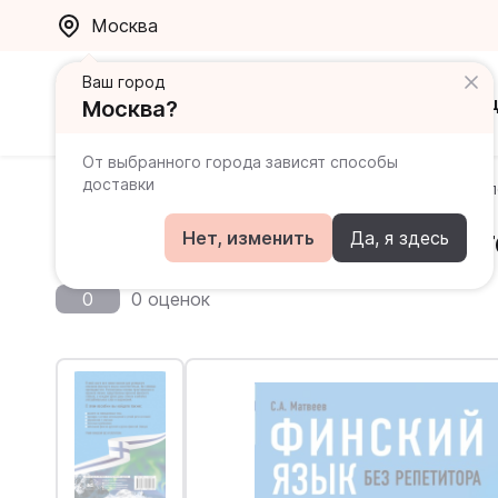
Москва
Ваш город
Каталог
Ак
Москва?
От выбранного города зависят способы
доставки
Главная
Каталог
Финский
Финский язык без ре
Финский язык без репетит
Нет, изменить
Да, я здесь
0
0 оценок