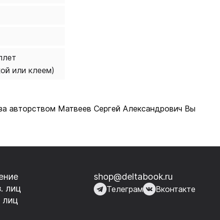
плет
кой или клеем)
а за авторством Матвеев Сергей Александрович Вы
ение
shop@deltabook.ru
. лиц
Телеграм
Вконтакте
 лиц