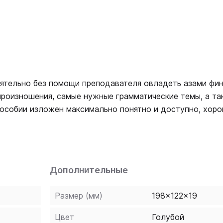
ятельно без помощи преподавателя овладеть азами фи
 произношения, самые нужные грамматические темы, а т
пособии изложен максимально понятно и доступно, хор
с широкоупотребительной лексикой. Для успешного
 ответами. Вы также можете воспользоваться полезны
 словарями. Пособие предназначается для широкого кру
тех, кто учится самостоятельно.
Дополнительные
Размер (мм)
198x122x19
Цвет
Голубой