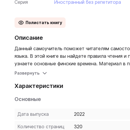
Серия
Иностранный без репетитора
Полистать книгу
Описание
Данный самоучитель поможет читателям самосто
языка. В этой книге вы найдете правила чтения и
узнаете основные финские времена. Материал в 
запоминается благодаря большому количеству примеров 
Развернуть
закрепления пройденной темы даны упражнения с
Характеристики
приложением и финско-русским и русско-финским
изучающих финский язык, и в первую очередь для 
Основные
Дата выпуска
2022
Количество страниц
320