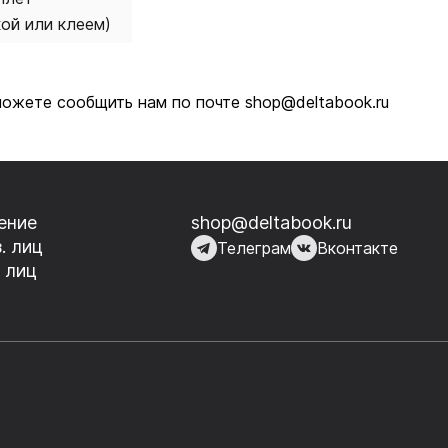
кой или клеем)
можете сообщить нам по почте shop@deltabook.ru
ение
shop@deltabook.ru
. лиц
Телеграм
Вконтакте
 лиц