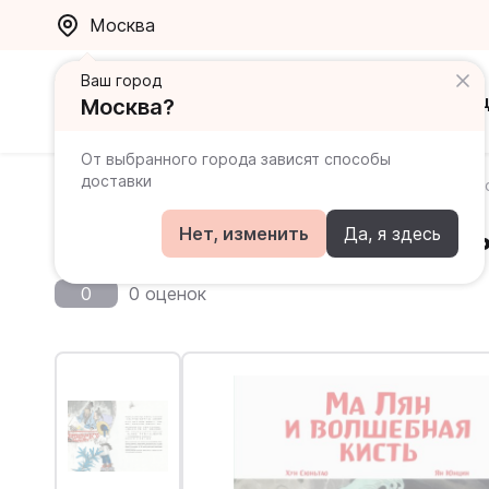
Москва
Ваш город
Каталог
Ак
Москва?
От выбранного города зависят способы
доставки
Главная
Каталог
Читаем по-китайски. Волшебные 
Ма Лян и волшебная кист
Нет, изменить
Да, я здесь
0
0 оценок