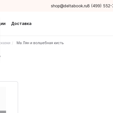
shop@deltabook.ru
8 (499) 552-
ции
Доставка
сказки
Ма Лян и волшебная кисть
ь