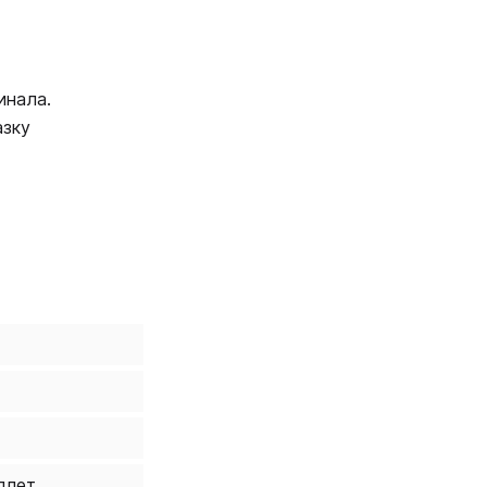
инала.
азку
плет