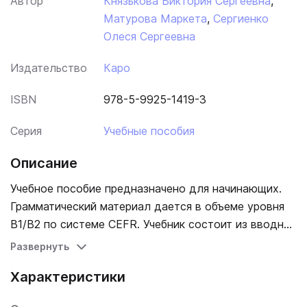
Автор
Князькова Виктория Сергеевна
,
Матурова Маркета
,
Сергиенко
Олеся Сергеевна
Издательство
Каро
ISBN
978-5-9925-1419-3
Серия
Учебные пособия
Описание
Учебное пособие предназначено для начинающих.
Грамматический материал дается в объеме уровня
В1/В2 по системе CEFR. Учебник состоит из вводной
и основной частей. Вводная часть посвящена
Развернуть
фонетике чешского языка и содержит объемный
Характеристики
материал, состоящий из правил, примеров,
аудиозаписей и фонетических упражнений. В