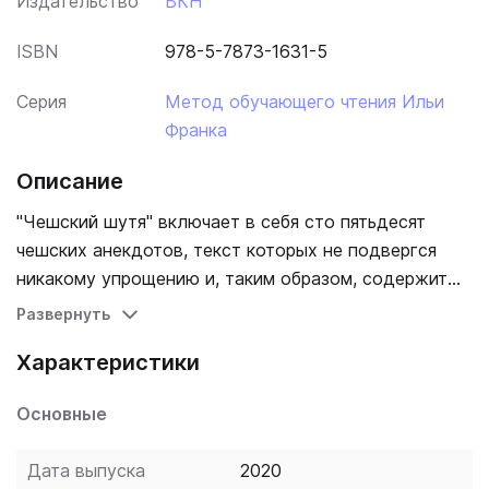
Издательство
ВКН
ISBN
978-5-7873-1631-5
Серия
Метод обучающего чтения Ильи
Франка
Описание
"Чешский шутя" включает в себя сто пятьдесят
чешских анекдотов, текст которых не подвергся
никакому упрощению и, таким образом, содержит
большое количество широко употре-бительной
Развернуть
лексики и множество разговорных оборотов
Характеристики
современного чешского языка. Книга адаптирована
для осваивающих язык следующим образом:
Основные
каждый анекдот повторяется дважды: сначала идет
чешский текст с "подсказками" - с вкрапленным в
Дата выпуска
2020
него дословным русским переводом и лексико-