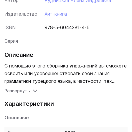
Автор
Рудницкая Алена Андреевна
Издательство
Хит-книга
ISBN
978-5-6044281-4-6
Серия
Описание
С помощью этого сборника упражнений вы сможете
освоить или усовершенствовать свои знания
грамматики турецкого языка, в частности, тех
конструкций, которые вызывают основные
Развернуть
трудности у русскоговорящих студентов. Книга
Характеристики
содержит много упражнений, таблиц, с помощью
которых вы легко усвоите самые сложные правила,
Основные
а ключи дадут возможность себя проверить.
Изучайте и совершенствуйте турецкий язык!