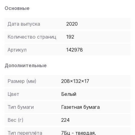
русско-турецкий словарик. Пособие предназначено
Основные
для всех, кто хочет учить турецкий язык.
Дата выпуска
2020
Количество страниц
192
Артикул
142978
Дополнительные
Размер (мм)
208x132x17
Цвет
Белый
Тип бумаги
Газетная бумага
Вес (г)
224
Тип переплёта
7Бц - твердая,