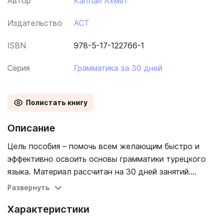
Автор
Каплан Ахмет
Издательство
АСТ
ISBN
978-5-17-122766-1
Серия
Грамматика за 30 дней
Полистать книгу
Описание
Цель пособия – помочь всем желающим быстро и
эффективно освоить основы грамматики турецкого
языка. Материал рассчитан на 30 дней занятий.
Лексика дается в объеме, позволяющем вести
Развернуть
несложные разговоры. Издание обогащено
Характеристики
полезными приложениями. В конце книги помещен